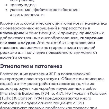
чревоугодие;
уклонение – фобическое избегание
ответственности.
Кроме того, соматические симптомы могут начинаться
с конверсионных нарушений и перерастать в
ипохондрию
и соматизацию, к примеру, приводить к
доброкачественным онкообразованиям,
гипертонии
или
язве желудка
. Это может быть проявлением
пассивно-зависимого паттерна в виде незрелой
реакции для получения повышенного внимания от
врачей и семьи.
Этиология и патогенез
Всесторонние критерии ЗРЛ в поведенческой
литературе пока отсутствуют. Общим при описании
людей с этим расстройством является то, что их
характеризуют как «крайне неуверенных в себе»
(Marshall & Barbaree, 1984, p. 417). Но Туркат и Карлсон
(Turkat & Carlson, 1984) придерживаются иного
подхода и в случае одного пациента с ЗРЛ
формулируют главную проблему как тревогу при