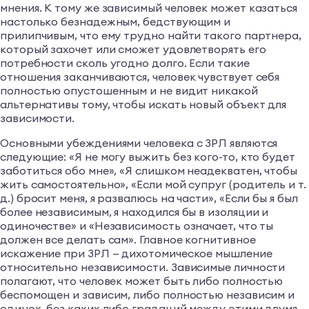
мнения. К тому же зависимый человек может казаться
настолько безнадежным, бедствующим и
прилипчивым, что ему трудно найти такого партнера,
который захочет или сможет удовлетворять его
потребности сколь угодно долго. Если такие
отношения заканчиваются, человек чувствует себя
полностью опустошенным и не видит никакой
альтернативы тому, чтобы искать новый объект для
зависимости.
Основными убеждениями человека с ЗРЛ являются
следующие: «Я не могу выжить без кого-то, кто будет
заботиться обо мне», «Я слишком неадекватен, чтобы
жить самостоятельно», «Если мой супруг (родитель и т.
д.) бросит меня, я развалюсь на части», «Если бы я был
более независимым, я находился бы в изоляции и
одиночестве» и «Независимость означает, что ты
должен все делать сам». Главное когнитивное
искажение при ЗРЛ — дихотомическое мышление
относительно независимости. Зависимые личности
полагают, что человек может быть либо полностью
беспомощен и зависим, либо полностью независим и
одинок, без каких-либо градаций между этими двумя