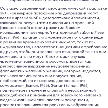
Согласно современной психодинамической трактовке
ЗРЛ, чрезмерное потакание или депривация могут
вести к чрезмерной и дезадаптивной зависимости,
являющейся результатом фиксации на оральной
(младенческой) стадии развития. В своем
исследовании чрезмерной материнской заботы Леви
(Levy, 1966) полагает, что чрезмерное потакание ведет
к развитию чрезмерно зависимых черт, таких как
иждивенчество, недостаток инициативы и требование
к другим, чтобы они делали для этих людей то, что они
сами сделать не могут. В некоторых случаях
чрезмерная зависимость рассматривается как
регрессивное выражение неудовлетворенных
фаллических желаний у женщин, которые надеются,
что через зависимость они получат пенис,
необходимый, по их мнению, для повышения
самооценки (Esman, 1986). Эсман (Esman, 1986)
подчеркивает значение скрытой и неосознанной
враждебности к значимым для зависимого человека
людям и излишней слащавости и покорности,
рассматривающихся как реактивные образования,