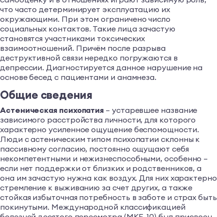
что часто детерминирует эксплуатацию их
окружающими. При этом ограничено число
социальных контактов. Такие лица зачастую
становятся участниками токсических
взаимоотношений. Причём после разрыва
деструктивной связи нередко погружаются в
депрессии. Диагностируется данное нарушение на
основе бесед с пациентами и анамнеза.
Общие сведения
Астеническая психопатия
– устаревшее название
зависимого расстройства личности, для которого
характерно усиленное ощущение беспомощности.
Люди с астеническим типом психопатии склонны к
пассивному согласию, постоянно ощущают себя
некомпетентными и нежизнеспособными, особенно –
если нет поддержки от близких и родственников, а
она им зачастую нужна как воздух. Для них характерно
стремление к выживанию за счет других, а также
стойкая избыточная потребность в заботе и страх быть
покинутыми. Международной классификацией
болезней десятого пересмотра (МКБ-10) был присвоен