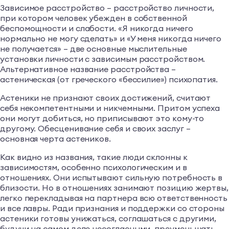
Зависимое расстройство – расстройство личности,
при котором человек убежден в собственной
беспомощности и слабости. «Я никогда ничего
нормально не могу сделать» и «У меня никогда ничего
не получается» – две основные мыслительные
установки личности с зависимым расстройством.
Альтернативное название расстройства –
астеническая (от греческого «бессилие») психопатия.
Астеники не признают своих достижений, считают
себя некомпетентными и никчемными. Притом успеха
они могут добиться, но приписывают это кому-то
другому. Обесценивание себя и своих заслуг –
основная черта астеников.
Как видно из названия, такие люди склонны к
зависимостям, особенно психологическим и в
отношениях. Они испытывают сильную потребность в
близости. Но в отношениях занимают позицию жертвы,
легко перекладывая на партнера всю ответственность
и все лавры. Ради признания и поддержки со стороны
астеники готовы унижаться, соглашаться с другими,
будучи на самом деле несогласными, преуменьшать