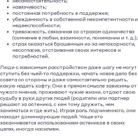
несамостоятельность;
навязчивость;
постоянная потребность в поддержке;
убежденность в собственной некомпетентности и
недееспособности;
тревожность, связанная со страхом одиночества
(сомнения в любви, взаимности, понимании и т. д.);
страх оказаться брошенным из-за непокорности,
несогласия, отстаивания своих интересов и
потребностей.
Люди с зависимым расстройством даже шагу не могут
ступить без чьей-то поддержки, начать новое дело без
совета со стороны и даже самостоятельно решить,
какую надеть кофту. Они в прямом смысле зависимы от
чужого мнения, проживают чужие жизни, отдают свою
судьбу в руки других людей (родители или партнер
решают за астеника, с кем тому дружить, чем
заниматься и где жить). Играя роль подчиненного, они
находят доминирующих людей. Чаще это
заканчивается использованием астеников в своих
целях, иногда насилием.