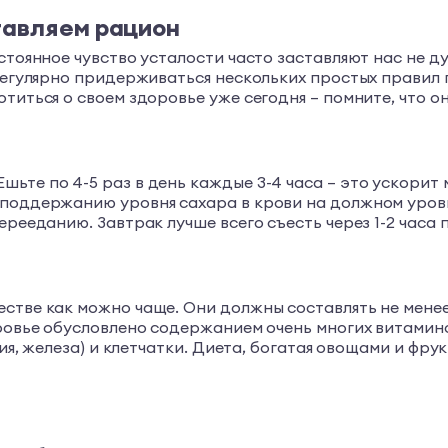
тавляем рацион
тоянное чувство усталости часто заставляют нас не дум
регулярно придерживаться нескольких простых правил п
титься о своем здоровье уже сегодня – помните, что он
ьте по 4-5 раз в день каждые 3-4 часа – это ускорит 
 поддержанию уровня сахара в крови на должном уров
рееданию. Завтрак лучше всего съесть через 1-2 часа п
естве как можно чаще. Они должны составлять не мене
ровье обусловлено содержанием очень многих витаминов
ьция, железа) и клетчатки. Диета, богатая овощами и ф