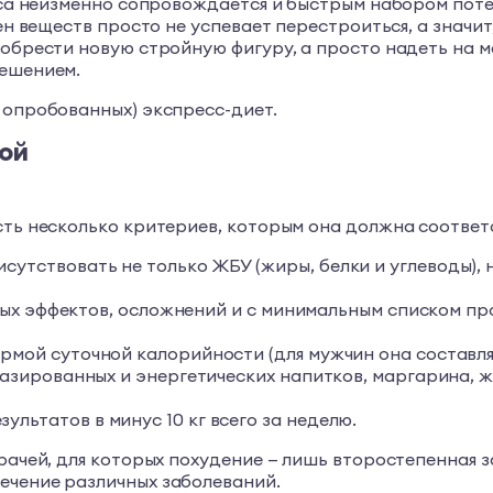
веса неизменно сопровождается и быстрым набором пот
мен веществ просто не успевает перестроиться, а значи
 обрести новую стройную фигуру, а просто надеть на 
решением.
 опробованных) экспресс-диет.
ой
сть несколько критериев, которым она должна соответ
утствовать не только ЖБУ (жиры, белки и углеводы), н
очных эффектов, осложнений и с минимальным списком п
мой суточной калорийности (для мужчин она составляет 
газированных и энергетических напитков, маргарина, ж
льтатов в минус 10 кг всего за неделю.
рачей, для которых похудение — лишь второстепенная з
ечение различных заболеваний.