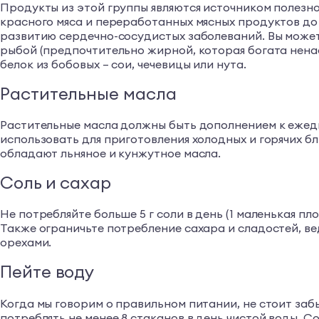
Продукты из этой группы являются источником полезн
красного мяса и переработанных мясных продуктов до 
развитию сердечно-сосудистых заболеваний. Вы можете
рыбой (предпочтительно жирной, которая богата нена
белок из бобовых – сои, чечевицы или нута.
Растительные масла
Растительные масла должны быть дополнением к ежедн
использовать для приготовления холодных и горячих 
обладают льняное и кунжутное масла.
Соль и сахар
Не потребляйте больше 5 г соли в день (1 маленькая п
Также ограничьте потребление сахара и сладостей, ве
орехами.
Пейте воду
Когда мы говорим о правильном питании, не стоит заб
потреблять не менее 8 стаканов в день чистой воды. С