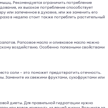
 мышц. Рекомендуется ограничить потребление
едования, их высокое потребление способствует
у или запеченное в духовке, или же заменить его
 раза в неделю стоит также потреблять растительный
салатов. Рапсовое масло и оливковое масло можно
ескому воздействию. Особенно полезными свойствами
вместо соли – это поможет предотвратить отечность.
зы. Замените их свежими фруктами, сухофруктами или
оровой диеты. Для правильной гидратации нужно
лан или вовсе исчезнуть из вашей жизни. Возьмите за