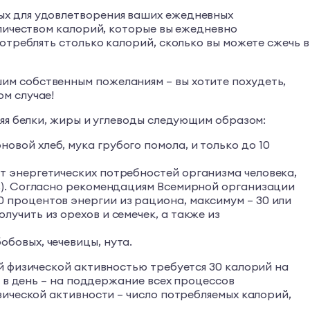
ых для удовлетворения ваших ежедневных
оличеством калорий, которые вы ежедневно
отреблять столько калорий, сколько вы можете сжечь в
м собственным пожеланиям – вы хотите похудеть,
м случае!
яя белки, жиры и углеводы следующим образом:
овой хлеб, мука грубого помола, и только до 10
от энергетических потребностей организма человека,
нь). Согласно рекомендациям Всемирной организации
0 процентов энергии из рациона, максимум – 30 или
лучить из орехов и семечек, а также из
обовых, чечевицы, нута.
й физической активностью требуется 30 калорий на
 в день – на поддержание всех процессов
ической активности – число потребляемых калорий,