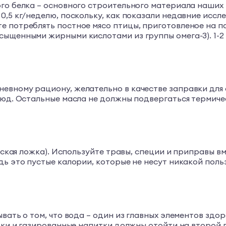
ого белка – основного строительного материала наших
0,5 кг/неделю, поскольку, как показали недавние иссл
 потреблять постное мясо птицы, приготовленое на пар
сыщенными жирными кислотами из группы омега-3). 1-2
евному рациону, желательно в качестве заправки для 
блюд. Остальные масла не должны подвергаться термич
лоская ложка). Используйте травы, специи и приправы 
дь это пустые калории, которые не несут никакой поль
ывать о том, что вода – один из главных элементов зд
оки и газированные напитки должны отойти на второй п