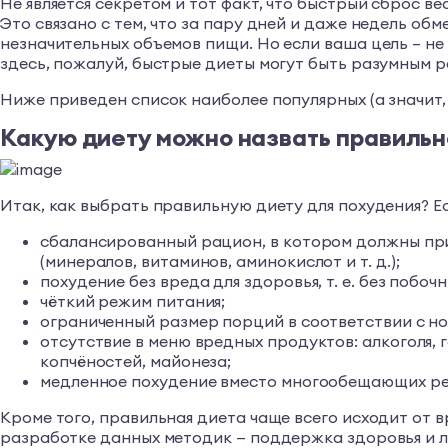
Не является секретом и тот факт, что быстрый сброс 
Это связано с тем, что за пару дней и даже недель об
незначительных объемов пищи. Но если ваша цель – не
здесь, пожалуй, быстрые диеты могут быть разумным 
Ниже приведен список наиболее популярных (а значит,
Какую диету можно назвать правильн
Итак, как выбрать правильную диету для похудения? Е
сбалансированный рацион, в котором должны прис
(минералов, витаминов, аминокислот и т. д.);
похудение без вреда для здоровья, т. е. без поб
чёткий режим питания;
ограниченный размер порций в соответствии с нор
отсутствие в меню вредных продуктов: алкоголя, 
копчёностей, майонеза;
медленное похудение вместо многообещающих резу
Кроме того, правильная диета чаще всего исходит от в
разработке данных методик — поддержка здоровья и л