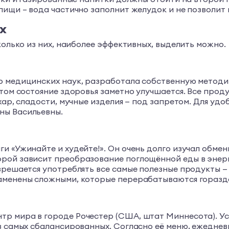
пищи – вода частично заполнит желудок и не позволит 
х
колько из них, наиболее эффективных, выделить можно.
р медицинских наук, разработала собственную методи
этом состояние здоровья заметно улучшается. Все про
хар, сладости, мучные изделия — под запретом. Для уд
ны Васильевны.
и «Ужинайте и худейте!». Он очень долго изучал обмен
рой зависит преобразование поглощённой еды в энерг
зрешается употреблять все самые полезные продукты —
заменены сложными, которые перерабатываются горазд
р мира в городе Рочестер (США, штат Миннесота). Ус
из самых сбалансированных. Согласно её меню, ежедне