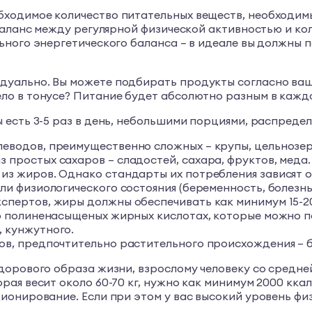
ходимое количество питательных веществ, необходим
 баланс между регулярной физической активностью и к
ного энергетического баланса – в идеале вы должны п
уально. Вы можете подбирать продукты согласно ваши
о в тонусе? Питание будет абсолютно разным в каждо
есть 3-5 раз в день, небольшими порциями, распредел
еводов, преимущественно сложных – крупы, цельнозерн
 простых сахаров – сладостей, сахара, фруктов, меда.
 из жиров. Однако стандарты их потребления зависят 
 или физиологического состояния (беременность, болез
кспертов, жиры должны обеспечивать как минимум 15-2
 о полиненасыщеных жирных кислотах, которые можно по
, кунжутного.
ов, предпочтительно растительного происхождения – б
дорового образа жизни, взрослому человеку со средне
ая весит около 60-70 кг, нужно как минимум 2000 ккал
онирование. Если при этом у вас высокий уровень физ