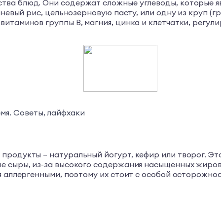
тва блюд. Они содержат сложные углеводы, которые я
невый рис, цельнозерновую пасту, или одну из круп (гре
витаминов группы В, магния, цинка и клетчатки, регу
мя. Советы, лайфхаки
родукты – натуральный йогурт, кефир или творог. Это 
 сыры, из-за высокого содержания насыщенных жиров и
я аллергенными, поэтому их стоит с особой осторожно