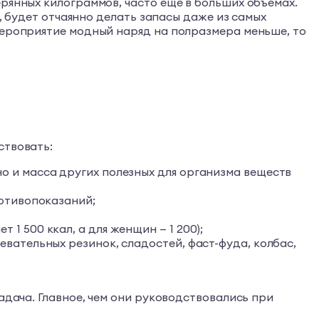
ерянных килограммов, часто еще в больших объемах.
т, будет отчаянно делать запасы даже из самых
мероприятие модный наряд на полразмера меньше, то
ствовать:
о и масса других полезных для организма веществ
ротивопоказаний;
1 500 ккал, а для женщин — 1 200);
евательных резинок, сладостей, фаст-фуда, колбас,
адача. Главное, чем они руководствовались при