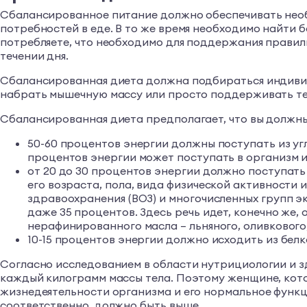
Сбалансированное питание должно обеспечивать необ
потребностей в еде. В то же время необходимо найти
потребляете, что необходимо для поддержания правиль
течении дня.
Сбалансированная диета должна подбираться индивид
набрать мышечную массу или просто поддерживать тел
Сбалансированная диета предполагает, что вы должны 
50-60 процентов энергии должны поступать из угл
процентов энергии может поступать в организм из
от 20 до 30 процентов энергии должно поступать
его возраста, пола, вида физической активности
здравоохранения (ВОЗ) и многочисленных групп э
даже 35 процентов. Здесь речь идет, конечно же,
нерафинированного масла – льняного, оливкового
10-15 процентов энергии должно исходить из белк
Согласно исследованием в области нутрициологии и з
каждый килограмм массы тела. Поэтому женщине, котор
жизнедеятельности организма и его нормальное функци
соответственно, должно быть выше.