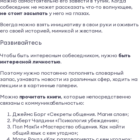
можно самостоятельно его завести в тупик. Когда
собеседник не может рассказать что-то волнующее,
не стоит засыпать
у него на глазах.
Всегда можно взять инициативу в свои руки и оживить
его своей историей, мимикой и жестами.
Развивайтесь
Чтобы быть интересным собеседником, нужно
быть
интересной личностью
.
Поэтому нужно постоянно пополнять словарный
запас, узнавать новости из различных сфер, ходить на
лекции и в картинные галереи.
Можно
прочитать книги
, которые непосредственно
связаны с коммуникабельностью:
Джеймс Борг «Секреты общения. Магия слов»;
Роберт Чалдини «Психология убеждения»;
Пол МакГи «Мастерство общения. Как найти
общий язык с кем угодно»;
Марк Роудз «Как разговаривать с кем угодно»;