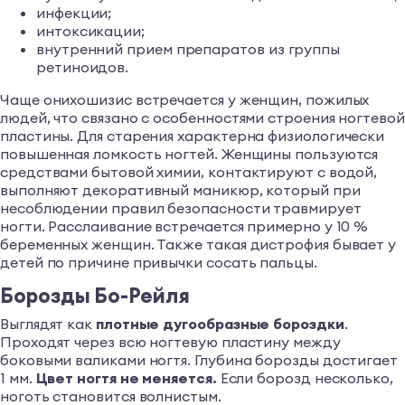
инфекции;
интоксикации;
внутренний прием препаратов из группы
ретиноидов.
Чаще онихошизис встречается у женщин, пожилых
людей, что связано с особенностями строения ногтевой
пластины. Для старения характерна физиологически
повышенная ломкость ногтей. Женщины пользуются
средствами бытовой химии, контактируют с водой,
выполняют декоративный маникюр, который при
несоблюдении правил безопасности травмирует
ногти. Расслаивание встречается примерно у 10 %
беременных женщин. Также такая дистрофия бывает у
детей по причине привычки сосать пальцы.
Борозды Бо-Рейля
Выглядят как
плотные дугообразные бороздки
.
Проходят через всю ногтевую пластину между
боковыми валиками ногтя. Глубина борозды достигает
1 мм.
Цвет ногтя не меняется.
Если борозд несколько,
ноготь становится волнистым.