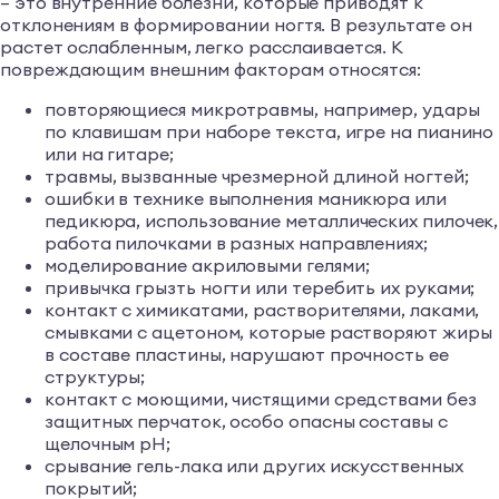
– это внутренние болезни, которые приводят к
отклонениям в формировании ногтя. В результате он
растет ослабленным, легко расслаивается. К
повреждающим внешним факторам относятся:
повторяющиеся микротравмы, например, удары
по клавишам при наборе текста, игре на пианино
или на гитаре;
травмы, вызванные чрезмерной длиной ногтей;
ошибки в технике выполнения маникюра или
педикюра, использование металлических пилочек,
работа пилочками в разных направлениях;
моделирование акриловыми гелями;
привычка грызть ногти или теребить их руками;
контакт с химикатами, растворителями, лаками,
смывками с ацетоном, которые растворяют жиры
в составе пластины, нарушают прочность ее
структуры;
контакт с моющими, чистящими средствами без
защитных перчаток, особо опасны составы с
щелочным pH;
срывание гель-лака или других искусственных
покрытий;