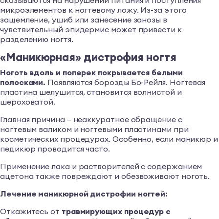
сказываются на нарушении питания и поступления
микроэлементов к ногтевому ложу. Из-за этого
защемление, ушиб или занесение занозы в
чувствительный эпидермис может привести к
разделению ногтя.
«Маникюрная» дистрофия ногтя
Ноготь вдоль и поперек покрывается белыми
полосками.
Появляются борозды Бо-Рейля. Ногтевая
пластина шелушится, становится волнистой и
шероховатой.
Главная причина – неаккуратное обращение с
ногтевым валиком и ногтевыми пластинами при
косметических процедурах. Особенно, если маникюр и
педикюр проводится часто.
Применение лака и растворителей с содержанием
ацетона также повреждают и обезвоживают ноготь.
Лечение маникюрной дистрофии ногтей:
Откажитесь от
травмирующих процедур с