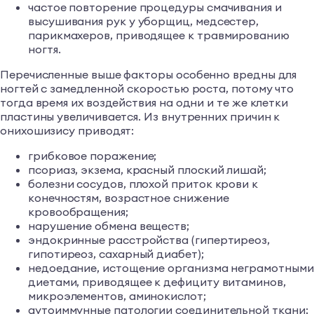
частое повторение процедуры смачивания и
высушивания рук у уборщиц, медсестер,
парикмахеров, приводящее к травмированию
ногтя.
Перечисленные выше факторы особенно вредны для
ногтей с замедленной скоростью роста, потому что
тогда время их воздействия на одни и те же клетки
пластины увеличивается. Из внутренних причин к
онихошизису приводят:
грибковое поражение;
псориаз, экзема, красный плоский лишай;
болезни сосудов, плохой приток крови к
конечностям, возрастное снижение
кровообращения;
нарушение обмена веществ;
эндокринные расстройства (гипертиреоз,
гипотиреоз, сахарный диабет);
недоедание, истощение организма неграмотными
диетами, приводящее к дефициту витаминов,
микроэлементов, аминокислот;
аутоиммунные патологии соединительной ткани;