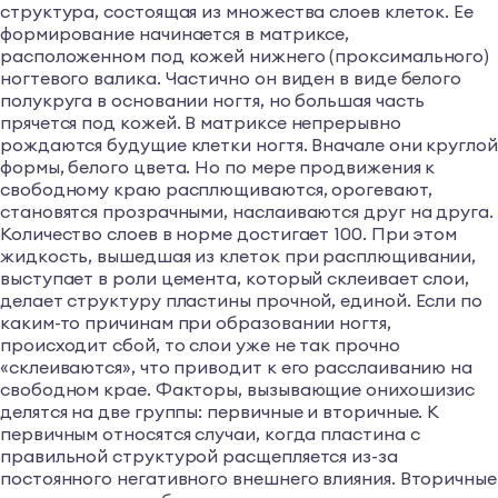
структура, состоящая из множества слоев клеток. Ее
формирование начинается в матриксе,
расположенном под кожей нижнего (проксимального)
ногтевого валика. Частично он виден в виде белого
полукруга в основании ногтя, но большая часть
прячется под кожей. В матриксе непрерывно
рождаются будущие клетки ногтя. Вначале они круглой
формы, белого цвета. Но по мере продвижения к
свободному краю расплющиваются, орогевают,
становятся прозрачными, наслаиваются друг на друга.
Количество слоев в норме достигает 100. При этом
жидкость, вышедшая из клеток при расплющивании,
выступает в роли цемента, который склеивает слои,
делает структуру пластины прочной, единой. Если по
каким-то причинам при образовании ногтя,
происходит сбой, то слои уже не так прочно
«склеиваются», что приводит к его расслаиванию на
свободном крае. Факторы, вызывающие онихошизис
делятся на две группы: первичные и вторичные. К
первичным относятся случаи, когда пластина с
правильной структурой расщепляется из-за
постоянного негативного внешнего влияния. Вторичные