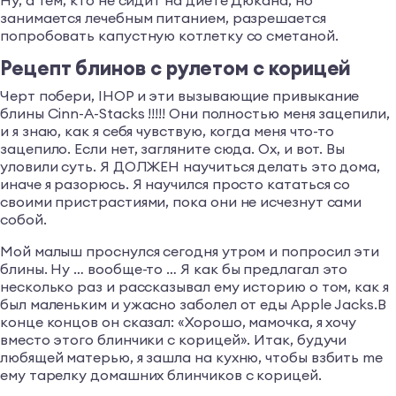
занимается лечебным питанием, разрешается
попробовать капустную котлетку со сметаной.
Рецепт блинов с рулетом с корицей
Черт побери, IHOP и эти вызывающие привыкание
блины Cinn-A-Stacks !!!!! Они полностью меня зацепили,
и я знаю, как я себя чувствую, когда меня что-то
зацепило. Если нет, загляните сюда. Ох, и вот. Вы
уловили суть. Я ДОЛЖЕН научиться делать это дома,
иначе я разорюсь. Я научился просто кататься со
своими пристрастиями, пока они не исчезнут сами
собой.
Мой малыш проснулся сегодня утром и попросил эти
блины. Ну … вообще-то … Я как бы предлагал это
несколько раз и рассказывал ему историю о том, как я
был маленьким и ужасно заболел от еды Apple Jacks.В
конце концов он сказал: «Хорошо, мамочка, я хочу
вместо этого блинчики с корицей». Итак, будучи
любящей матерью, я зашла на кухню, чтобы взбить me
ему тарелку домашних блинчиков с корицей.