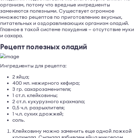
организм, потому что вредные ингредиенты
заменяются полезными. Существует огромное
множество рецептов по приготовлению вкусных,
питательных и оздоравливающих организм оладий.
Главное в такой системе похудения — отсутствие муки
и сахара.
Рецепт полезных оладий
Ингредиенты для рецепта:
2 яйца;
400 мл. нежирного кефира;
3 гр. сахарозаменителя;
1 ст.л. клейковины;
2 ст.л. кукурузного крахмала;
0,5 ч.л. разрыхлителя;
1 ч.л. сухих дрожжей;
соль.
Клейковину можно заменить еще одной ложкой
крахмала. Сначала взбиваем яйца миксером,