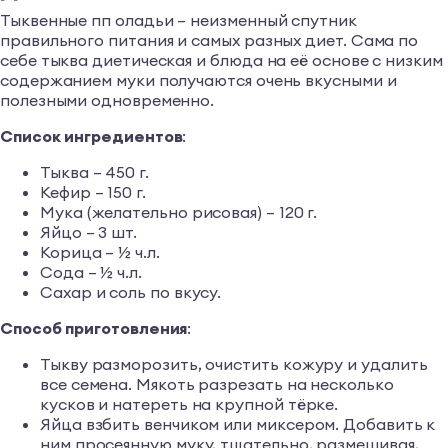
Тыквенные пп оладьи – неизменный спутник
правильного питания и самых разных диет. Сама по
себе тыква диетическая и блюда на её основе с низким
содержанием муки получаются очень вкусными и
полезными одновременно.
Список ингредиентов
:
Тыква – 450 г.
Кефир – 150 г.
Мука (желательно рисовая) – 120 г.
Яйцо – 3 шт.
Корица – ½ ч.л.
Сода – ½ ч.л.
Сахар и соль по вкусу.
Способ приготовления
:
Тыкву разморозить, очистить кожуру и удалить
все семена. Мякоть разрезать на несколько
кусков и натереть на крупной тёрке.
Яйца взбить венчиком или миксером. Добавить к
ним просеянную муку, тщательно, размешивая,