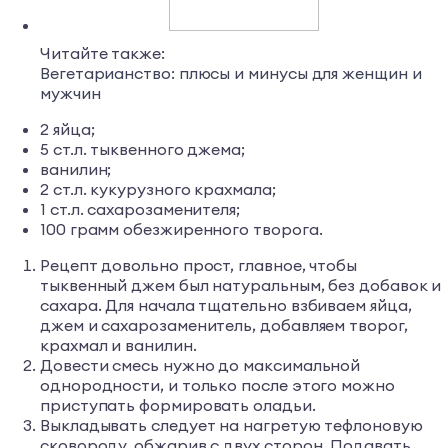
Читайте также:
Вегетарианство: плюсы и минусы для женщин и
мужчин
2 яйца;
5 ст.л. тыквенного джема;
ванилин;
2 ст.л. кукурузного крахмала;
1 ст.л. сахарозаменителя;
100 грамм обезжиренного творога.
Рецепт довольно прост, главное, чтобы
тыквенный джем был натуральным, без добавок и
сахара. Для начала тщательно взбиваем яйца,
джем и сахарозаменитель, добавляем творог,
крахмал и ванилин.
Довести смесь нужно до максимальной
однородности, и только после этого можно
приступать формировать оладьи.
Выкладывать следует на нагретую тефлоновую
сковороду, обжарив с двух сторон. Подавать