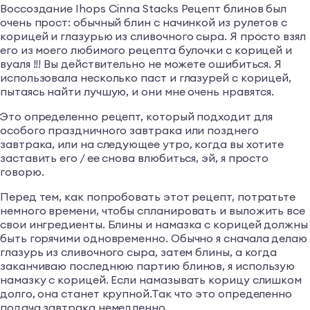
Воссоздание Ihops Cinna Stacks Рецепт блинов был
очень прост: обычный блин с начинкой из рулетов с
корицей и глазурью из сливочного сыра. Я просто взял
его из моего любимого рецепта булочки с корицей и
вуаля !!! Вы действительно не можете ошибиться. Я
использовала несколько паст и глазурей с корицей,
пытаясь найти лучшую, и они мне очень нравятся.
Это определенно рецепт, который подходит для
особого праздничного завтрака или позднего
завтрака, или на следующее утро, когда вы хотите
заставить его / ее снова влюбиться, эй, я просто
говорю.
Перед тем, как попробовать этот рецепт, потратьте
немного времени, чтобы спланировать и выложить все
свои ингредиенты. Блины и намазка с корицей должны
быть горячими одновременно. Обычно я сначала делаю
глазурь из сливочного сыра, затем блины, а когда
заканчиваю последнюю партию блинов, я использую
намазку с корицей. Если намазывать корицу слишком
долго, она станет крупной.Так что это определенно
подача завтрака немедленно.