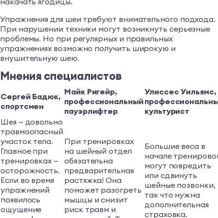
накачать ягодицы.
Упражнения для шеи требуют внимательного подхода.
При нарушении техники могут возникнуть серьезные
проблемы. Но при регулярных и правильных
упражнениях возможно получить широкую и
внушительную шею.
Мнения специалистов
Майк Ригейр,
Улиссес Уильямс,
Сергей Бадюк,
профессиональный
профессиональн
спортсмен
пауэрлифтер
культурист
Шея — довольно
травмоопасный
участок тела.
При тренировках
Большие веса в
Главное при
на шейный отдел
начале тренирово
тренировках —
обязательна
могут повредить
осторожность.
предварительная
или сдвинуть
Если во время
растяжка! Она
шейные позвонки,
упражнений
поможет разогреть
так что нужна
появилось
мышцы и снизит
дополнительная
ощущение
риск травм и
страховка.