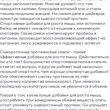
«чудо-наполнителем». Многие думают, что там
находится «химия», благодаря которой они и стали
такими мощными внешне. На самом деле в шейкерах
зачастую находится сывороточный протеин.
Спортивные добавки для роста мышц или источники
белка не имеют никакого отношения к химическим
составам. Такие смеси компенсируют пробелы в
питании, производят восстанавливающий эффект на
организм, легко усваиваются и подавляют аппетит.
Сывороточные протеиновые смеси – самые
эффективные добавки для роста мышц. Действительно
ли это так? Большинство спортсменов положительно
ответят на вопрос, а другие добавят ещё несколько
позиций спортпита. Чем хороши упомянутые добавки?
Они обеспечивают синтез протеинов за счёт
огромного количества аминокислот. При нехватке
последних мускулатура никак не увеличится в объёме.
Говоря о том, какие лучше добавки для роста мышц
употреблять при замедленном обмене веществ, опять
стоит упомянуть сывороточный протеин. Он улучшает
метаболизм, вследствие чего начинают сжигаться