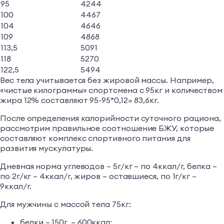
95
4244
100
4467
104
4646
109
4868
113,5
5091
118
5270
122,5
5494
Вес тела учитывается без жировой массы. Например,
«чистые килограммы» спортсмена с 95кг и количеством
жира 12% составляют 95-95*0,12= 83,6кг.
После определения калорийности суточного рациона,
рассмотрим правильное соотношение БЖУ, которые
составляют комплекс спортивного питания для
развития мускулатуры.
Дневная норма углеводов – 5г/кг – по 4ккал/г, белка –
по 2г/кг – 4ккал/г, жиров – оставшиеся, по 1г/кг –
9ккал/г.
Для мужчины с массой тела 75кг:
белки – 150г. – 600ккал;