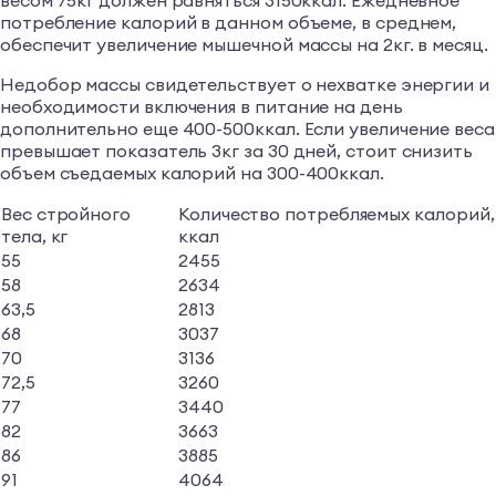
весом 75кг должен равняться 3150ккал. Ежедневное
потребление калорий в данном объеме, в среднем,
обеспечит увеличение мышечной массы на 2кг. в месяц.
Недобор массы свидетельствует о нехватке энергии и
необходимости включения в питание на день
дополнительно еще 400-500ккал. Если увеличение веса
превышает показатель 3кг за 30 дней, стоит снизить
объем съедаемых калорий на 300-400ккал.
Вес стройного
Количество потребляемых калорий,
тела, кг
ккал
55
2455
58
2634
63,5
2813
68
3037
70
3136
72,5
3260
77
3440
82
3663
86
3885
91
4064