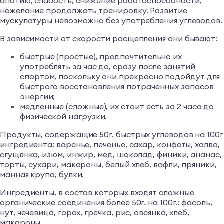
апатию, слабость, снижение работоспособности,
нежелание продолжать тренировку. Развитие
мускулатуры невозможно без употребления углеводов.
В зависимости от скорости расщепления они бывают:
быстрые (простые), предпочтительно их
употреблять за час до, сразу после занятий
спортом, поскольку они прекрасно подойдут для
быстрого восстановления потраченных запасов
энергии;
медленные (сложные), их стоит есть за 2 часа до
физической нагрузки.
Продукты, содержащие 50г. быстрых углеводов на 100г
ингредиента: варенье, печенье, сахар, конфеты, халва,
сгущёнка, изюм, инжир, мёд, шоколад, финики, ананас,
торты, сухари, макароны, белый хлеб, вафли, пряники,
манная крупа, булки.
Ингредиенты, в состав которых входят сложные
органические соединения более 50г. на 100г.: фасоль,
нут, чечевица, горох, гречка, рис, овсянка, хлеб,
макароны.