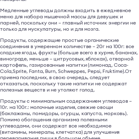
Медленные углеводы должны входить в ежедневное
меню для набора мышечной массы для девушек и
парней, поскольку они – главный источник энергии не
только для мускулатуры, но и для мозга.
Продукты, содержащие простые органические
соединения в умеренном количестве – 20г на 100г: все
сладкие ягоды, фрукты (больше всего в хурме, бананах,
винограде, меньше – цитрусовых, яблоках), отварной
картофель, газированные напитки (лимонад, Coca-
Cola,Sprite, Fanta, Burn, Schweppes, Pepsi, Fruktime).От
приема последних, в свою очередь, следует
отказаться, поскольку такие напитки не содержат
полезных веществ и не утоляют голод.
Продукты с минимальным содержанием углеводов –
10г. на 100г.: молочные изделия, свежие овощи
(баклажаны, помидоры, огурцы, капуста, морковь).
Помимо обогащения организма полезными
углеводами, они содержат все необходимое
(витамины, минералы, клетчатка) для улучшения
переваривания пищи в большом объеме.