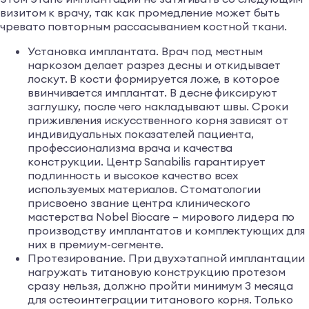
визитом к врачу, так как промедление может быть
чревато повторным рассасыванием костной ткани.
Установка имплантата. Врач под местным
наркозом делает разрез десны и откидывает
лоскут. В кости формируется ложе, в которое
ввинчивается имплантат. В десне фиксируют
заглушку, после чего накладывают швы. Сроки
приживления искусственного корня зависят от
индивидуальных показателей пациента,
профессионализма врача и качества
конструкции. Центр Sanabilis гарантирует
подлинность и высокое качество всех
используемых материалов. Стоматологии
присвоено звание центра клинического
мастерства Nobel Biocare – мирового лидера по
производству имплантатов и комплектующих для
них в премиум-сегменте.
Протезирование. При двухэтапной имплантации
нагружать титановую конструкцию протезом
сразу нельзя, должно пройти минимум 3 месяца
для остеоинтеграции титанового корня. Только