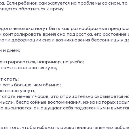
. Если ребенок сам жалуется на проблемы со сном, то 
ридется обратиться к врачу.
лодого человека могут быть как разнообразные предпо
 контролировать время сна подростка, его состояние и
ами деформации сна и возникновения бессонницы у де
 и днем;
ентрироваться, например, на учебе;
 память становится хуже;
т спать;
 есть больше, чем обычно;
о снова уснуть;
спать менее 7 часов, это отрицательно сказывается н
мысли, беспокойные воспоминания, из-за которых засып
но высыпается, он ощущает себя подавленным и вымота
для того, чтобы избежать риска первостепенных забол