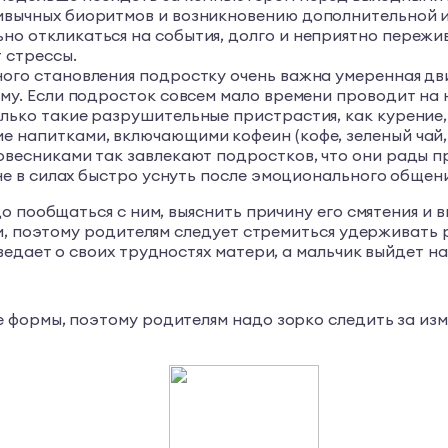
ривычных биоритмов и возникновению дополнительной
о откликаться на события, долго и неприятно пережив
 стрессы.
ого становления подростку очень важна умеренная дв
му. Если подросток совсем мало времени проводит на 
лько такие разрушительные пристрастия, как курение,
 напитками, включающими кофеин (кофе, зеленый чай, 
овесниками так завлекают подростков, что они рады п
 не в силах быстро уснуть после эмоционального общени
 пообщаться с ним, выяснить причину его смятения и в
и, поэтому родителям следует стремиться удерживать 
дает о своих трудностях матери, а мальчик выйдет на 
формы, поэтому родителям надо зорко следить за изм