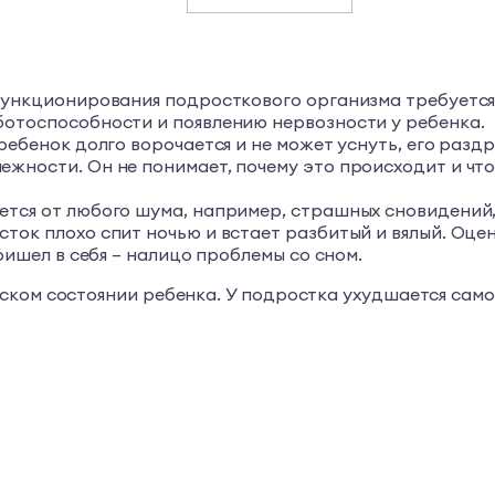
функционирования подросткового организма требуется 
отоспособности и появлению нервозности у ребенка.
 ребенок долго ворочается и не может уснуть, его раз
ности. Он не понимает, почему это происходит и что 
тся от любого шума, например, страшных сновидений, 
сток плохо спит ночью и встает разбитый и вялый. Оце
ришел в себя – налицо проблемы со сном.
ском состоянии ребенка. У подростка ухудшается само