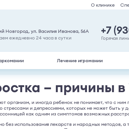
О клинике
Сп
+7 (9
й Новгород, ул. Василия Иванова, 56А
аем ежедневно 24 часа в сутки
Горячая лин
аркомании
Лечение игромании
стка – причины в 1
т организм, и иногда ребенок не понимает, что с ним
со стрессами и депрессиями, которых не может быть у 
ессонницей как одним из симптомов возможных расстр
но без использования лекарств и народных методов, а