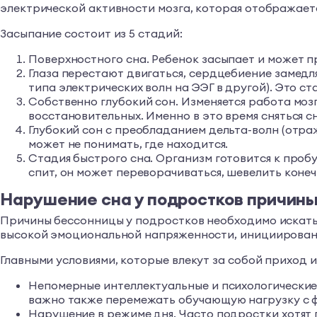
электрической активности мозга, которая отображаетс
Засыпание состоит из 5 стадий:
Поверхностного сна. Ребенок засыпает и может п
Глаза перестают двигаться, сердцебиение замедл
типа электрических волн на ЭЭГ в другой). Это ст
Собственно глубокий сон. Изменяется работа мозг
восстановительных. Именно в это время сняться с
Глубокий сон с преобладанием дельта-волн (отраж
может не понимать, где находится.
Стадия быстрого сна. Организм готовится к проб
спит, он может переворачиваться, шевелить конеч
Нарушение сна у подростков причин
Причины бессонницы у подростков необходимо искать 
высокой эмоциональной напряженности, инициированн
Главными условиями, которые влекут за собой приход 
Непомерные интеллектуальные и психологические
важно также перемежать обучающую нагрузку с ф
Нарушение в режиме дня. Часто подростки хотят 