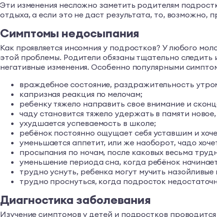
Эти изменения несложно заметить родителям подростка
отдыха, а если это не даст результата, то, возможно, п
Симптомы недосыпания
Как проявляется инсомния у подростков? У любого мо
этой проблемы. Родители обязаны тщательно следить и
негативные изменения. Особенно популярными симптом
враждебное состояние, раздражительность утром
капризная реакция по мелочам;
ребенку тяжело направить свое внимание и сконц
чаду становится тяжело удержать в памяти новое,
ухудшается успеваемость в школе;
ребёнок постоянно ощущает себя уставшим и хоче
уменьшается аппетит, или же наоборот, чадо хочет
просыпания по ночам, после каковых весьма трудн
уменьшение периода сна, когда ребёнок начинает 
трудно уснуть, ребенка могут мучить назойливые 
трудно проснуться, когда подросток недостаточ
Диагностика заболевания
Изучение симптомов у детей и подростков проводится 