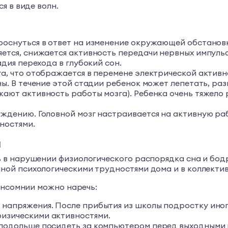
я в виде волн.
роснуться в ответ на изменение окружающей обстанов
яется, снижается активность передачи нервных импульс
адия перехода в глубокий сон.
а, что отображается в перемене электрической активно
ны. В течение этой стадии ребенок может лепетать, раз
ают активность работы мозга). Ребенка очень тяжело р
уждению. Головной мозг настраивается на активную раб
ностями.
ы
в нарушении физиологического распорядка сна и бодр
ой психологическими трудностями дома и в коллектив
инсомнии можно наречь:
 напряжения. После прибытия из школы подростку ино
изическими активностями.
подольше посидеть за компьютером перед выходными ил