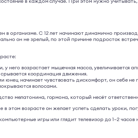
остояние в каждом случае. При этом нужно учитывать, 
н в организме. С 12 лет начинают динамично производ
льно он не зрелый, по этой причине подросток встреча
расте:
, у него возрастает мышечная масса, увеличивается ап
 срывается координация движения.
и юнец начинает чувствовать дискомфорт, он себе не п
покрываются волосами.
ство мелатонина, гормона, который несёт ответственн
в этом возрасте он желает успеть сделать уроки, погу
 компьютерные игры или глядит телевизор до 1–2 часов