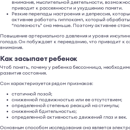
внимания, мыслительной деятельности, возможно
приводит к рассеянности и ухудшению памяти.
Резкие перепады настроения и депрессия, которы
активнее работать гиппокамп, который обрабатыв
“полезность” сна меньше. Поэтому активнее стан
Повышение артериального давления и уровня инсулина
голода. Он побуждает к перееданию, что приводит к 
внимания.
Как засыпает ребенок
Чтоб понять, почему у ребенка бессонница, необходимо
развития состояния.
Сон характеризуется рядом признаков:
статичной позой;
сниженной подвижностью или ее отсутствием;
определенной степенью реакций на стимулы;
сниженной бдительностью;
определенной активностью движений глаз и век.
Основным способом исследования сна является электр