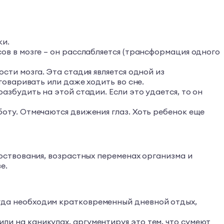
ки.
ов в мозге – он расслабляется (трансформация одного
сти мозга. Эта стадия является одной из
говаривать или даже ходить во сне.
азбудить на этой стадии. Если это удается, то он
оту. Отмечаются движения глаз. Хоть ребенок еще
ствования, возрастных переменах организма и
е.
гда необходим кратковременный дневной отдых,
и на каникулах, аргументируя это тем, что сумеют