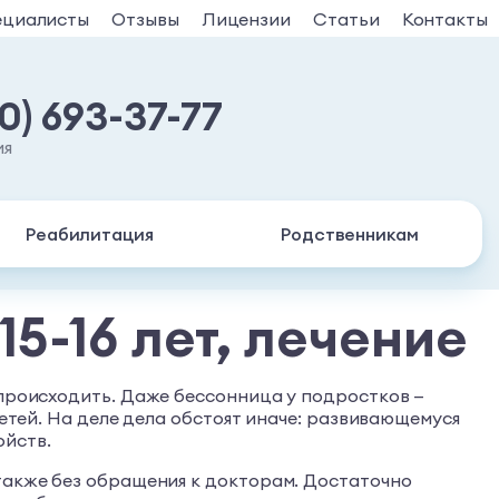
ециалисты
Отзывы
Лицензии
Статьи
Контакты
30) 693-37-77
ия
Реабилитация
Родственникам
5-16 лет, лечение
 происходить. Даже бессонница у подростков —
детей. На деле дела обстоят иначе: развивающемуся
ойств.
 также без обращения к докторам. Достаточно