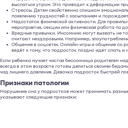
выспаться утром. Это приводит к деформации п
Стрессы. Детям свойственно слишком эмоциональн
появлению трудностей с засыпанием и порождает
Недостаток физической активности. Для правильн
мероприятия, секции или физическая работа по до
Вредные привычки. Инсомнию могут вызвать не то
считают нездоровыми. Например, злоупотребление
Общение в соцсетях. Онлайн-игры и общение со р
ведёт к тому, что подросток поздно идёт спать и
Если ребенка мучает частая бессонница родителям надо
всегда в этом возрасте готовы делиться своими бедам
чад лишнего давления. Девочка подросток быстрей пове
Признаки патологии
Нарушение сна у подростков может принимать разные 
указывают следующие признаки: