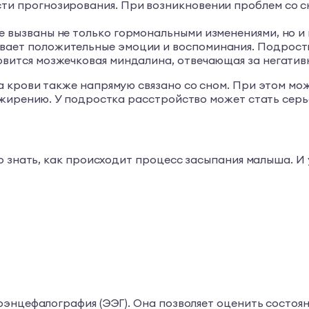
сти прогнозирования. При возникновении проблем со 
е вызваны не только гормональными изменениями, но 
ает положительные эмоции и воспоминания. Подростки 
овится мозжечковая миндалина, отвечающая за негатив
 крови также напрямую связано со сном. При этом мо
ожирению. У подростка расстройство может стать серь
 знать, как происходит процесс засыпания малыша. И у
оэнцефалография (ЭЭГ). Она позволяет оценить состо