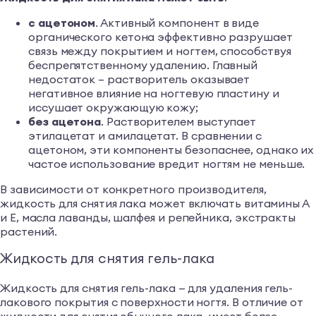
с ацетоном
. Активный компонент в виде
органического кетона эффективно разрушает
связь между покрытием и ногтем, способствуя
беспрепятственному удалению. Главный
недостаток – растворитель оказывает
негативное влияние на ногтевую пластину и
иссушает окружающую кожу;
без ацетона
. Растворителем выступает
этилацетат и амилацетат. В сравнении с
ацетоном, эти компоненты безопаснее, однако их
частое использование вредит ногтям не меньше.
В зависимости от конкретного производителя,
жидкость для снятия лака может включать витамины А
и Е, масла лаванды, шалфея и репейника, экстракты
растений.
Жидкость для снятия гель-лака
Жидкость для снятия гель-лака — для удаления гель­­­­-
лакового покрытия с поверхности ногтя. В отличие от
жидкости для снятия обычного лака, имеет более