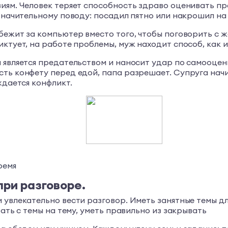
виям. Человек теряет способность здраво оценивать п
значительному поводу: посадил пятно или накрошил на 
ежит за компьютер вместо того, чтобы поговорить с же
ктует, на работе проблемы, муж находит способ, как и
а является предательством и наносит удар по самооце
ь конфету перед едой, папа разрешает. Супруга начинае
ждается конфликт.
ремя
при разговоре.
 увлекательно вести разговор. Иметь занятные темы д
вать с темы на тему, уметь правильно из закрывать