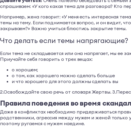
Давайте учиться:
Очень полезно беседовать с семьей 
спрашиваем: «У кого какая тема для разговора? Кто пе
Например, жена говорит: «У меня есть интересная тема»
темы на тему. Если поднимается вопрос, и он видит, ч
закрываем?» Важно учиться блюстись закрытие темы.
Что делать если темы напрягающие?
Если тема не складывается или она напрягает, мы ее 
Приучайте себя говорить о трех вещах:
о хорошем;
о том, как хорошего можно сделать больше
и что хорошего для этого должны сделать вы
2.Освобождайте свою речь от словаря Жертвы. 3.Перес
Правила поведения во время сканда
Даже в конфликтах необходимо придерживаться правил.
родственники, агрессия между мужем и женой только ус
поэтому ругаемся с мужем наедине.