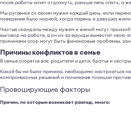
после работы хочет отдохнуть, раньше лечь спать, а ж
Мы ругаемся со своим мужем каждый день, если перено
поведение было нормой, когда парень и девушка жили 
Частые скандалы между мужем и женой могут произойти
выговор на работе, а он из-за ерунды выместит свою зл
причинами ссор могут быть финансовые проблемы, зани
Причины конфликтов в семье
В семье ссорятся все: родители и дети, братья и сест
Какой бы ни была причина, необходимо настроиться на
компромиссных решений и понимания позиции противо
Провоцирующие факторы
Причин, по которым возникает разлад, много: