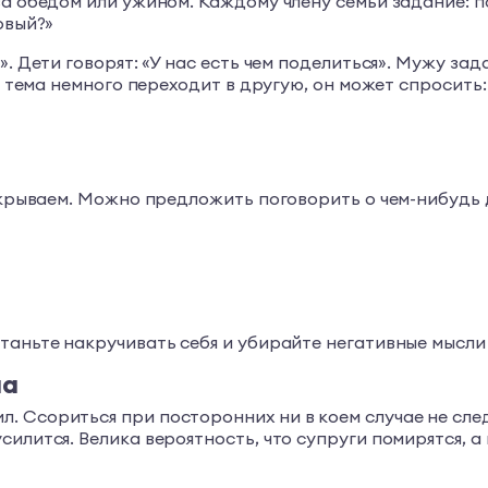
за обедом или ужином. Каждому члену семьи задание: п
рвый?»
. Дети говорят: «У нас есть чем поделиться». Мужу зад
то тема немного переходит в другую, он может спросить
закрываем. Можно предложить поговорить о чем-нибудь
таньте накручивать себя и убирайте негативные мысли 
ла
 Ссориться при посторонних ни в коем случае не след
илится. Велика вероятность, что супруги помирятся, а