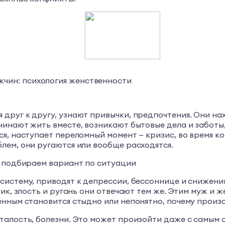
жчин: психология женственности
руг к другу, узнают привычки, предпочтения. Они нах
инают жить вместе, возникают бытовые дела и заботы,
ся, наступает переломный момент — кризис, во время 
лем, они ругаются или вообще расходятся.
: подбираем вариант по ситуации
истему, приводят к депрессии, бессоннице и снижению
ик, злость и ругань они отвечают тем же. Этим муж и 
енным становится стыдно или непонятно, почему произ
талость, болезни. Это может произойти даже с самым 