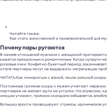
Читайте также:
Как стать женственной и привлекательной для му
Почему пары ругаются
В начале отношений мужчина с женщиной притираются д
кажется прекрасным и романтичным. Когда супруги нач
розовые очки. Конфетно-букетный период заканчивает
этапе партнеры могут не выдержать нагрянувших проб
ЧИТАТЬ Как помириться с женой, после сильной ссоры
Постоянные громкие ссоры с мужем угнетают нервную с
партнеров не желает идти на уступки. На агрессию, кр
эмоции утихают, причина скандала забывается, влюбл
Вспышку ярости провоцируют стрессы, хроническая ус