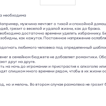
на необходима
Например, мужчина мечтает о тихой и спокойной домаш
ей, грезит о веселой и удалой жизни, как до брака.
необходимо достаточно времени уделять избраннику. Б
езобидны, как кажутся. Постоянное напряжение ослабл
одогнать любимого человека под определенный шаблон
енег в семейном бюджете не добавляет романтики. Оба
ют друг на друге.
ть на ночь до игромании и пристрастия к алкоголю ил
дят слишком много времени рядом, чтобы в их жизни о
 но и мелочь. Во втором случае размолвка не грозит б