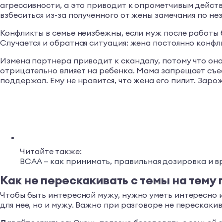
агрессивности, а это приводит к опрометчивым дейст
взбеситься из-за полученного от жены замечания по не
Конфликты в семье неизбежны, если муж после работы б
Случается и обратная ситуация: жена постоянно конфли
Измена партнера приводит к скандалу, потому что он
отрицательно влияет на ребенка. Мама запрещает съест
поддержал. Ему не нравится, что жена его пилит. Заро
Читайте также:
BCAA — как принимать, правильная дозировка и в
Как не перескакивать с темы на тему 
Чтобы быть интересной мужу, нужно уметь интересно и
для нее, но и мужу. Важно при разговоре не перескаки