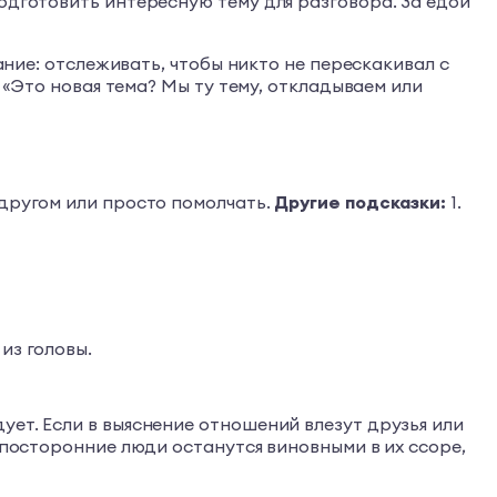
одготовить интересную тему для разговора. За едой
ание: отслеживать, чтобы никто не перескакивал с
: «Это новая тема? Мы ту тему, откладываем или
 другом или просто помолчать.
Другие подсказки:
1.
из головы.
ует. Если в выяснение отношений влезут друзья или
 посторонние люди останутся виновными в их ссоре,