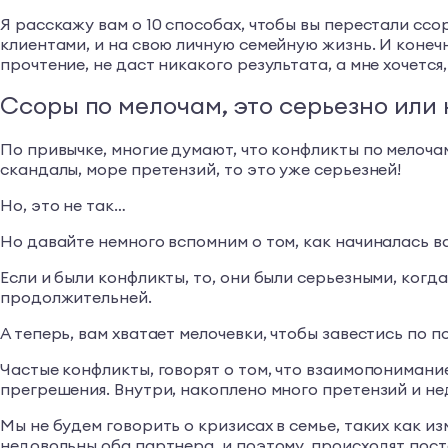
Я расскажу вам о 10 способах, чтобы вы перестали ссо
клиентами, и на свою личную семейную жизнь. И конечн
прочтение, не даст никакого результата, а мне хочется
Ссоры по мелочам, это серьезно или 
По привычке, многие думают, что конфликты по мелочам
скандалы, море претензий, то это уже серьезней!
Но, это не так…
Но давайте немного вспомним о том, как начиналась ва
Если и были конфликты, то, они были серьезными, когд
продолжительней.
А теперь, вам хватает мелочевки, чтобы завестись по 
Частые конфликты, говорят о том, что взаимопонимани
прегрешения. Внутри, накоплено много претензий и не
Мы не будем говорить о кризисах в семье, таких как из
недовольны оба партнера, и поэтому, происходят пос