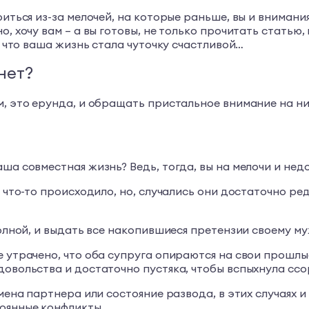
риться из-за мелочей, на которые раньше, вы и внимани
о, хочу вам – а вы готовы, не только прочитать статью
, что ваша жизнь стала чуточку счастливой…
нет?
, это ерунда, и обращать пристальное внимание на них 
ша совместная жизнь? Ведь, тогда, вы на мелочи и нед
а что-то происходило, но, случались они достаточно ре
полной, и выдать все накопившиеся претензии своему му
е утрачено, что оба супруга опираются на свои прошлы
довольства и достаточно пустяка, чтобы вспыхнула ссо
мена партнера или состояние развода, в этих случаях и
тоянные конфликты.