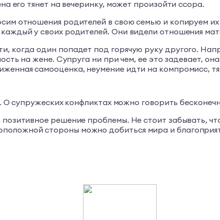
ена его тянет на вечеринку, может произойти ссора.
сим отношения родителей в свою семью и копируем их 
каждый у своих родителей. Они видели отношения мате
, когда один попадет под горячую руку другого. Напр
ость на жене. Супруга ни при чем, ее это задевает, он
женная самооценка, неумение идти на компромисс, тяж
ры. О супружеских конфликтах можно говорить бесконечн
 позитивное решение проблемы. Не стоит забывать, что
положной стороны можно добиться мира и благоприят