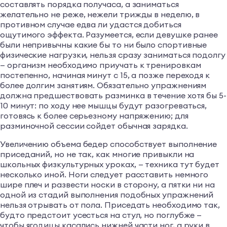
составлять порядка получаса, а заниматься
желательно не реже, нежели трижды в неделю, в
противном случае едва ли удастся добиться
ощутимого эффекта. Разумеется, если девушке ранее
были непривычны какие бы то ни было спортивные
физические нагрузки, нельзя сразу заниматься подолгу
— организм необходимо приучать к тренировкам
постепенно, начиная минут с 15, а позже переходя к
более долгим занятиям. Обязательно упражнениям
должна предшествовать разминка в течение хотя бы 5-
10 минут: по ходу нее мышцы будут разогреваться,
готовясь к более серьезному напряжению; для
разминочной сессии сойдет обычная зарядка.
Увеличению объема бедер способствует выполнение
приседаний, но не так, как многие привыкли на
школьных физкультурных уроках, — техника тут будет
несколько иной. Ноги следует расставить немного
шире плеч и развести носки в сторону, а пятки ни на
одной из стадий выполнения подобных упражнений
нельзя отрывать от пола. Приседать необходимо так,
будто предстоит усесться на стул, но поглубже —
чтобы ягодицы касались нижней части ног, а руки в