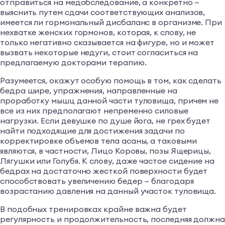
отправиться на медобследование, а конкретно —
выяснить путем сдачи соответствующих анализов,
имеется ли гормональный дисбаланс в организме. При
нехватке женских гормонов, которая, к слову, не
только негативно сказывается на фигуре, но и может
вызвать некоторые недуги, стоит согласиться на
предлагаемую докторами терапию.
Разумеется, окажут особую помощь в том, как сделать
бедра шире, упражнения, направленные на
проработку мышц данной части туловища, причем не
все из них предполагают непременно силовые
нагрузки. Если девушке по душе йога, не грех будет
найти подходящие для достижения задачи по
корректировке объемов тела асаны, а таковыми
являются, в частности, Лицо Коровы, позы Ящерицы,
Лягушки или Голубя. К слову, даже частое сидение на
бедрах на достаточно жесткой поверхности будет
способствовать увеличению бедер — благодаря
возрастанию давления на данный участок туловища.
В подобных тренировках крайне важна будет
регулярность и продолжительность, последняя должн