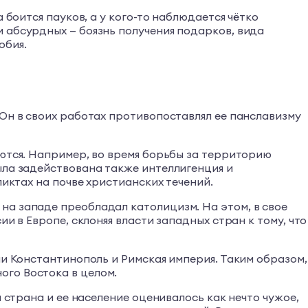
 боится пауков, а у кого-то наблюдается чётко
 абсурдных — боязнь получения подарков, вида
обия.
 Он в своих работах противопоставлял ее панславизму
аются. Например, во время борьбы за территорию
ыла задействована также интеллигенция и
ликтах на почве христианских течений.
на западе преобладал католицизм. На этом, в свое
и в Европе, склоняя власти западных стран к тому, что
ли Константинополь и Римская империя. Таким образом,
ого Востока в целом.
 страна и ее население оценивалось как нечто чужое,