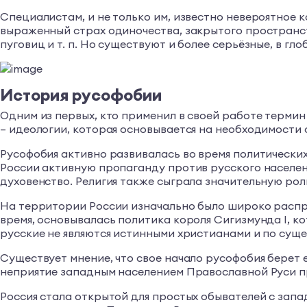
Специалистам, и не только им, известно невероятное к
выраженный страх одиночества, закрытого пространств
пуговиц и т. п. Но существуют и более серьёзные, в гл
История русофобии
Одним из первых, кто применил в своей работе термин
– идеологии, которая основывается на необходимости 
Русофобия активно развивалась во время политических
России активную пропаганду против русского населени
духовенство. Религия также сыграла значительную роль
На территории России изначально было широко распро
время, основывалась политика короля Сигизмунда I, ко
русские не являются истинными христианами и по сущ
Существует мнение, что свое начало русофобия берет 
неприятие западным населением Православной Руси пр
Россия стала открытой для простых обывателей с запад