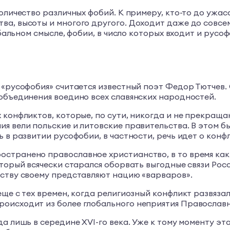
оличество различных фобий. К примеру, кто-то до ужаса
а, высоты и многого другого. Доходит даже до совсем
обальном смысле, фобии, в число которых входит и русоф
 «русофобия» считается известный поэт Федор Тютчев.
объединения воедино всех славянских народностей.
 конфликтов, которые, по сути, никогда и не прекращ
я вели польские и литовские правительства. В этом б
 в развитии русофобии, в частности, речь идет о конф
странено православное христианство, в то время как 
торый всячески старался оборвать выгодные связи Росси
еству своему представляют нацию «варваров».
еще с тех времен, когда религиозный конфликт развяза
оисходит из более глобального неприятия Православн
а лишь в середине XVI-го века. Уже к тому моменту эта