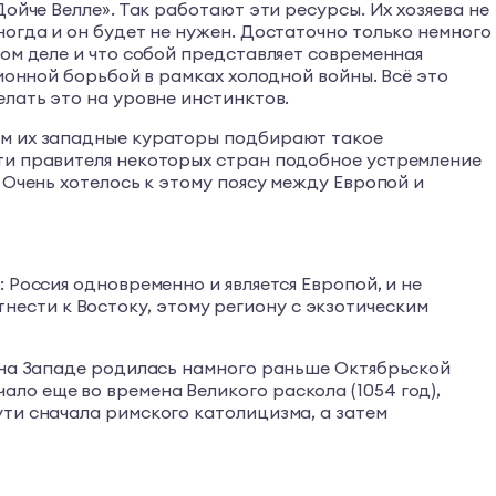
ойче Велле». Так работают эти ресурсы. Их хозяева не
ногда и он будет не нужен. Достаточно только немного
ом деле и что собой представляет современная
ионной борьбой в рамках холодной войны. Всё это
елать это на уровне инстинктов.
ым их западные кураторы подбирают такое
сти правителя некоторых стран подобное устремление
 Очень хотелось к этому поясу между Европой и
 Россия одновременно и является Европой, и не
отнести к Востоку, этому региону с экзотическим
я на Западе родилась намного раньше Октябрьской
ло еще во времена Великого раскола (1054 год),
ти сначала римского католицизма, а затем