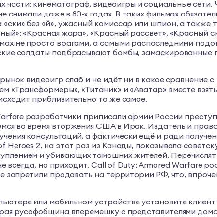
части: кинематограф, видеоигры и социальные сети. Ч
 не снимали даже в 80-х годах. В таких фильмах обяза
«ски» без «й», ужасный комиссар или шпион, а также т
сный»: «Красная жара», «Красный рассвет», «Красный с
мах не просто врагами, а самыми распоследними подонк
ские солдаты подбрасывают бомбы, замаскированные по
 рынок видеоигр слаб и не идёт ни в какое сравнение с
ем «Трансформеры», «Титаник» и «Аватар» вместе взяты
оисходит приблизительно то же самое.
 Warfare разработчики приписали армии России престу
мся во время вторжения США в Ирак. Издатель и правоо
чения консультаций, а фактически ещё и ради получен
f Heroes 2, на этот раз из Канады, показывала совет
уплением и убивающих тамошних жителей. Перечислять
 не всегда, но приходит. Call of Duty: Armored Warfare
ще запретили продавать на территории РФ, что, впроче
ьютере или мобильном устройстве установите клиент «
тёрая русофобщина вперемешку с представителями дом