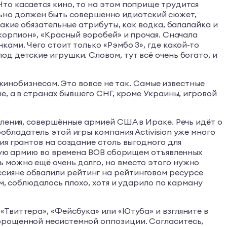
то касается кино, то на этом поприще трудится
тельно должен быть совершенно идиотский сюжет,
акие обязательные атрибуты, как водка, балалайка и
корпион», «Красный воробей» и прочая. Сначала
ами. Чего стоит только «Рэмбо 3», где какой-то
д детские игрушки. Словом, тут всё очень богато, и
 кинобизнесом. Это вовсе не так. Самые известные
е, а в странах бывшего СНГ, кроме Украины, игровой
пления, совершённые армией США в Ираке. Речь идёт о
бладатель этой игры компания Activision уже много
ия грантов на создание столь выгодного для
скую армию во времена ВОВ сборищем отъявленных
 можно ещё очень долго, но вместо этого нужно
 россияне обвалили рейтинг на рейтинговом ресурсе
м, соблюдалось плохо, хотя и ударило по карману
Твиттера», «Фейсбука» или «Ютуба» и взгляните в
орощенной несистемной оппозиции. Согласитесь,