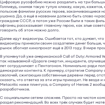
Цифровую русофобию можно разделить на три больших 
Голливуд, снимая такую тупую клюкву, какую, кажется,
польские фамилии русских героев, заканчивающиеся на 
ушанка. Да, а ещё в названии должно быть слово «кра
граждане СССР, а потом уже России были в таких филь
афганец рассказывает главному герою, как злые совет
говорить об этом можно долго.
Далее идут видеоигры. Ошибается тот, кто думает, что
видеоигры принесли своим создателям денег больше, ч
рынок обогнал кинопрокат ещё в 2013 году. В мире пр
В упомянутой уже американской Call of Duty: Armored
так называемой «Дороге смерти», инциденте, случивше
лет сотрудничает с Пентагоном. Номинально ради полу
демократии контента. К примеру, стратегия Company o
сволочей, сжигающих собственные деревни перед отст
сказать, что ответка за эти игры приходит. Не везде и
Metacritic ниже плинтуса, а Company of Heroes 2 вооб
разработчиков.
С социальными сетями сложнее. Просто на чистом комп
раздел рекомендаций. Во всех трёх случаях будет ма