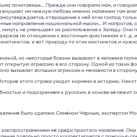
есьма почитаемых… Прежде они говорили нам, и говори
ропа внушает им нежную любовь именно наличием там все
амоутверждается, отвращение к ней этих господ только
енные направления национальной мысли… И напротив, с
, ничуть не уменьшает их расположения к Западу. Они 
ржав по отношению к восточным христианам и т. д. и 
е инстинктов, и вот природу-то этих инстинктов и нужн
аникой, но некоторые боязни вызывают в человеке пол
ет открытую агрессию в его сторону. Одной из таких ф
 оно вызывает вспышки агрессии и ненависти в сторон
История этого страха уходит корнями в историю. Неко
бностью и подозрением к русским, в основе её лежит 
зделение было сделано Семёном Чарным, экспертом Мо
 распространением её среди простого населения. Она
явление довольно просто корректируется с помощью с