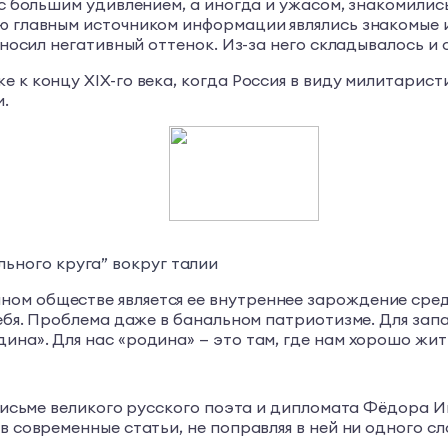
 с большим удивлением, а иногда и ужасом, знакомилис
ю главным источником информации являлись знакомые и
е носил негативный оттенок. Из-за него складывалось 
е к концу XIX-го века, когда Россия в виду милитарис
и.
льного круга” вокруг талии
ом обществе является ее внутреннее зарождение среди
себя. Проблема даже в банальном патриотизме. Для зап
ина». Для нас «родина» — это там, где нам хорошо жит
в письме великого русского поэта и дипломата Фёдора 
в современные статьи, не поправляя в ней ни одного сл