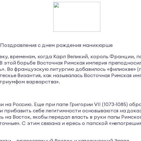
. Поздравления с днем рождения маникюрше
 веку, временам, когда Карл Великий, король Франции,
В этой борьбе Восточная Римская империя преподносила
». Во французскую литургию добавилось «филиокве» (лат
скье Византия, как называлась Восточная Римская импе
«триумфом варварства».
на Россию. Еще при папе Григории VII (1073-1085) обр
и прибавить себе легитимности основываются на дока
 на Восток, якобы передал власть в руки папы Римског
очные». С этим связана и ересь о папской «непогреши
асти — православный Восток и католический Запад.