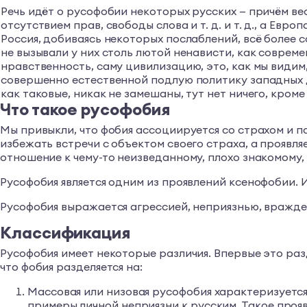
Речь идёт о русофобии некоторых русских — причём в
отсутствием прав, свободы слова и т. д. и т. д., а Ев
Россия, добиваясь некоторых послаблений, всё более с
не вызывали у них столь лютой ненависти, как соврем
нравственность, саму цивилизацию, это, как мы видим
совершенно естественной подлую политику западных де
как таковые, никак не замешаны, тут нет ничего, кром
Что такое русофобия
Мы привыкли, что фобия ассоциируется со страхом и п
избежать встречи с объектом своего страха, а проявля
отношение к чему-то неизведанному, плохо знакомому,
Русофобия является одним из проявлений ксенофобии. 
Русофобия выражается агрессией, неприязнью, вражде
Классификация
Русофобия имеет некоторые различия. Впервые это ра
что фобия разделяется на:
Массовая или низовая русофобия характеризуется
примеры личной неприязни к русским. Такое про