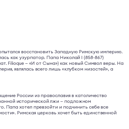
 попытался восстановить Западную Римскую империю.
сь как узурпатор. Папа Николай I (858-867)
. Filioque — «И от Сына») как новый Символ веры. На
рия, являлась всего лишь «клубком низостей», а
ащение России из православия в католичество
занной исторической лжи — подложном
о. Папа хотел превзойти и подчинить себе все
мости». Римская церковь хочет быть единственной