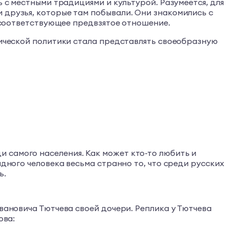
ь с местными традициями и культурой. Разумеется, для
 друзья, которые там побывали. Они знакомились с
и соответствующее предвзятое отношение.
тической политики стала представлять своеобразную
 самого населения. Как может кто-то любить и
адного человека весьма странно то, что среди русских
ь.
Ивановича Тютчева своей дочери. Реплика у Тютчева
ова: