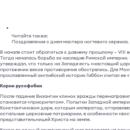
Читайте также:
Поздравления с днем мастера ногтевого сервиса
В начале стоит обратиться к давнему прошлому — VIII
Тогда началась борьба за наследие Римской империи. 
утверждал, что только на Западе есть «настоящий царь
протяжении веков противоречия обострялись. Для Монте
прославленный английский историк Гиббон считал ее 
Корни русофобии
После падения Византии клинок вражды перенаправили 
становится «приоритетом». Попытки Западной импери
Константиновом даре, которым император, отправляясь
остальные церковные патриархии, в особенности «вост
представительницей Христа на земле.
Когда-то единый христианский мир поделился на две ч