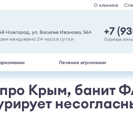
О клинике
Сп
+7 (9
й Новгород, ул. Василия Иванова, 56А
аем ежедневно 24 часа в сутки
Горячая лин
аркомании
Лечение игромании
про Крым, банит Ф
урирует несогласн