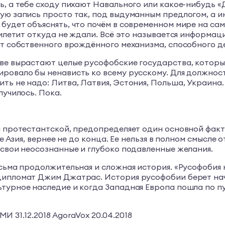
, а тебе сходу пихают Навального или какое-нибудь «Д
ую запись просто так, под выдуманным предлогом, а и
будет объяснять, что почём в современном мире на сам
рилетит откуда не ждали. Всё это называется информац
ет собственного врождённого механизма, способного д
чве вырастают целые русофобские государства, котор
ировало бы ненависть ко всему русскому. Для должно
ть не надо: Литва, Латвия, Эстония, Польша, Украина.
лучилось. Пока.
и протестантской, предопределяет один основной факт:
е Азия, вернее не до конца. Ее нельзя в полном смысле 
 свои неосознанные и глубоко подавленные желания.
весьма продолжительная и сложная история. «Русофоби
дипломат Джим Джатрас. История русофобии берет нача
турное наследие и когда Западная Европа пошла по пу
МИ 31.12.2018 AgoraVox 20.04.2018