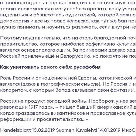
странно, когда ты впервые заходишь в социальную сеть
терпят инакомыслия и могут заблокировать вашу учётн
выделиться и обзавестись аудиторией, которой можно 
демократия и все их права человека, как тут же бан п
нужно понимать и научиться различать, если внутри н
Поэтому неудивительно, что на столь благодатной по
правительство, которое наиболее эффективно культив
является основополагающим. За примерами далеко ходи
Россией привлечь ещё и Белоруссию, но пока что не по
Как уничтожить самого себя: русофобия
Роль России и отношение к ней Европы, католической 
является (даже в географическом смысле). Но Россия и н
колоритом, с которым Запад связывает свои фантазии,
Россия не продукт холодной войны. Наоборот, у нее 
революции 1917 года», — пишет бывший американский 
когда «раздавалось византийское и православное куль
реформации и просветительства…»
Handelsblatt 15.02.2019 Suomen Kuvalehti 14.01.2019 ИноС