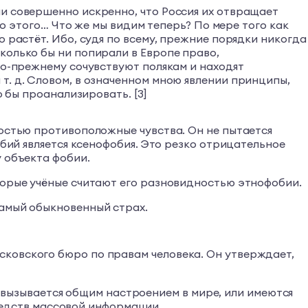
ли совершенно искренно, что Россия их отвращает
го этого… Что же мы видим теперь? По мере того как
 растёт. Ибо, судя по всему, прежние порядки никогда
колько бы ни попирали в Европе право,
по-прежнему сочувствуют полякам и находят
т. д. Словом, в означенном мною явлении принципы,
о бы проанализировать. [3]
ностью противоположные чувства. Он не пытается
обий является ксенофобия. Это резко отрицательное
у объекта фобии.
торые учёные считают его разновидностью этнофобии.
самый обыкновенный страх.
сковского бюро по правам человека. Он утверждает,
 вызывается общим настроением в мире, или имеются
редств массовой информации.