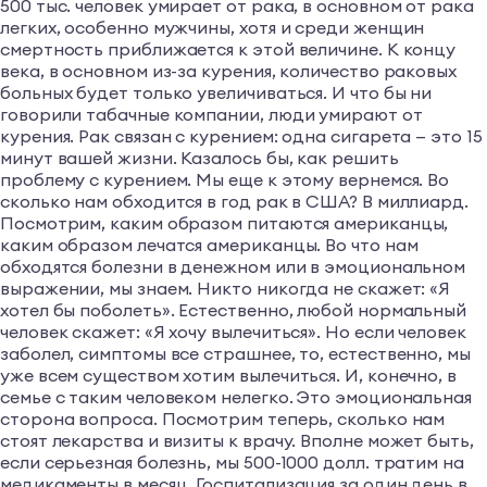
500 тыс. человек умирает от рака, в основном от рака
легких, особенно мужчины, хотя и среди женщин
смертность приближается к этой величине. К концу
века, в основном из-за курения, количество раковых
больных будет только увеличиваться. И что бы ни
говорили табачные компании, люди умирают от
курения. Рак связан с курением: одна сигарета — это 15
минут вашей жизни. Казалось бы, как решить
проблему с курением. Мы еще к этому вернемся. Во
сколько нам обходится в год рак в США? В миллиард.
Посмотрим, каким образом питаются американцы,
каким образом лечатся американцы. Во что нам
обходятся болезни в денежном или в эмоциональном
выражении, мы знаем. Никто никогда не скажет: «Я
хотел бы поболеть». Естественно, любой нормальный
человек скажет: «Я хочу вылечиться». Но если человек
заболел, симптомы все страшнее, то, естественно, мы
уже всем существом хотим вылечиться. И, конечно, в
семье с таким человеком нелегко. Это эмоциональная
сторона вопроса. Посмотрим теперь, сколько нам
стоят лекарства и визиты к врачу. Вполне может быть,
если серьезная болезнь, мы 500-1000 долл. тратим на
медикаменты в месяц. Госпитализация за один день в