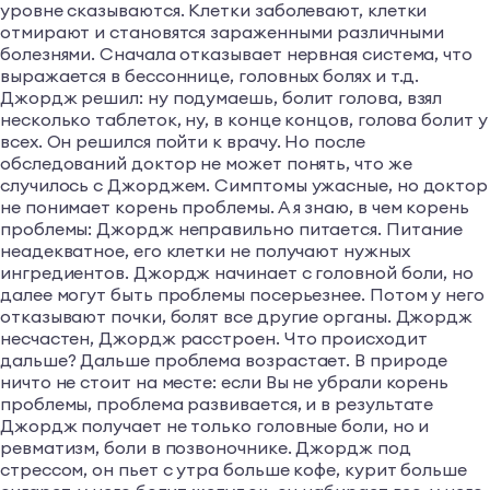
уровне сказываются. Клетки заболевают, клетки
отмирают и становятся зараженными различными
болезнями. Сначала отказывает нервная система, что
выражается в бессоннице, головных болях и т.д.
Джордж решил: ну подумаешь, болит голова, взял
несколько таблеток, ну, в конце концов, голова болит у
всех. Он решился пойти к врачу. Но после
обследований доктор не может понять, что же
случилось с Джорджем. Симптомы ужасные, но доктор
не понимает корень проблемы. А я знаю, в чем корень
проблемы: Джордж неправильно питается. Питание
неадекватное, его клетки не получают нужных
ингредиентов. Джордж начинает с головной боли, но
далее могут быть проблемы посерьезнее. Потом у него
отказывают почки, болят все другие органы. Джордж
несчастен, Джордж расстроен. Что происходит
дальше? Дальше проблема возрастает. В природе
ничто не стоит на месте: если Вы не убрали корень
проблемы, проблема развивается, и в результате
Джордж получает не только головные боли, но и
ревматизм, боли в позвоночнике. Джордж под
стрессом, он пьет с утра больше кофе, курит больше