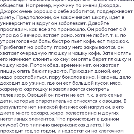
обществе. Например, мужчину по имени Джордж.
Джорж очень хорошо о себе заботится, поддерживает
диету. Предположим, он заканчивает школу, идет в
университет и вдруг он заболевает. Давайте
проследим, как все это произошло. Он работает с 8
утра до 5 вечера, встает рано, хотя не любит, т. к. по
утрам головная боль, быстро пьет кофе, ест пирожок.
Прибегает на работу, глаза у него закрываются, он
хватает очередную плюшку и чашку кофе. Затем опять
его начинает клонить ко сну: он опять берет плюшку и
чашку кофе. Потом обед, времени нет, он хватает
пиццу, опять бежит куда-то. Приходит домой, ему
надо расслабиться, пару бокалов вина. Наконец дело
доходит до ужина, где он ест большой кусок мяса,
жареную картошку и заваливается смотреть
телевизор. Овощей он почти не ест, т.к. в его семье
дети, которые отвратительно относятся к овощам. В
результате нет никакой физической нагрузки, в его
диете много сахара, жира, холестерина и других
негативных элементов. Что происходит в данном
случае? Это типично американская диета. Но
проходит год за годом, и недостатки на клеточном