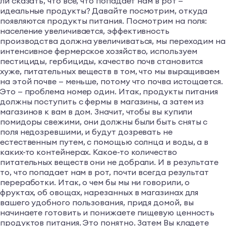
ли сказать, что все, что попадает нам в рот —
идеальные продукты? Давайте посмотрим, откуда
появляются продукты питания. Посмотрим на поля:
население увеличивается, эффективность
производства должна увеличиваться, мы переходим на
интенсивное фермерское хозяйство, используем
пестициды, гербициды, качество почв становится
хуже, питательных веществ в том, что мы выращиваем
на этой почве — меньше, потому что почва истощается.
Это — проблема номер один. Итак, продукты питания
должны поступить с фермы в магазины, а затем из
магазинов к вам в дом. Значит, чтобы вы купили
помидоры свежими, они должны были быть сняты с
поля недозревшими, и будут дозревать не
естественным путем, с помощью солнца и воды, а в
каких-то контейнерах. Какое-то количество
питательных веществ они не добрали. И в результате
то, что попадает нам в рот, почти всегда результат
переработки. Итак, о чем бы мы ни говорили, о
фруктах, об овощах, нарезанных в магазинах для
вашего удобного пользования, придя домой, вы
начинаете готовить и понижаете пищевую ценность
продуктов питания. Это понятно. Затем Вы кладете