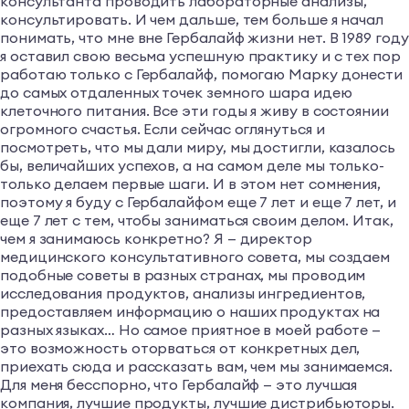
консультанта проводить лабораторные анализы,
консультировать. И чем дальше, тем больше я начал
понимать, что мне вне Гербалайф жизни нет. В 1989 году
я оставил свою весьма успешную практику и с тех пор
работаю только с Гербалайф, помогаю Марку донести
до самых отдаленных точек земного шара идею
клеточного питания. Все эти годы я живу в состоянии
огромного счастья. Если сейчас оглянуться и
посмотреть, что мы дали миру, мы достигли, казалось
бы, величайших успехов, а на самом деле мы только-
только делаем первые шаги. И в этом нет сомнения,
поэтому я буду с Гербалайфом еще 7 лет и еще 7 лет, и
еще 7 лет с тем, чтобы заниматься своим делом. Итак,
чем я занимаюсь конкретно? Я — директор
медицинского консультативного совета, мы создаем
подобные советы в разных странах, мы проводим
исследования продуктов, анализы ингредиентов,
предоставляем информацию о наших продуктах на
разных языках… Но самое приятное в моей работе —
это возможность оторваться от конкретных дел,
приехать сюда и рассказать вам, чем мы занимаемся.
Для меня бесспорно, что Гербалайф — это лучшая
компания, лучшие продукты, лучшие дистрибьюторы.