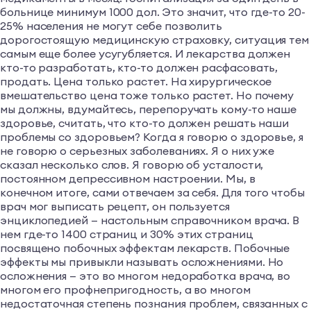
больнице минимум 1000 дол. Это значит, что где-то 20-
25% населения не могут себе позволить
дорогостоящую медицинскую страховку, ситуация тем
самым еще более усугубляется. И лекарства должен
кто-то разработать, кто-то должен расфасовать,
продать. Цена только растет. На хирургическое
вмешательство цена тоже только растет. Но почему
мы должны, вдумайтесь, перепоручать кому-то наше
здоровье, считать, что кто-то должен решать наши
проблемы со здоровьем? Когда я говорю о здоровье, я
не говорю о серьезных заболеваниях. Я о них уже
сказал несколько слов. Я говорю об усталости,
постоянном депрессивном настроении. Мы, в
конечном итоге, сами отвечаем за себя. Для того чтобы
врач мог выписать рецепт, он пользуется
энциклопедией — настольным справочником врача. В
нем где-то 1400 страниц и 30% этих страниц
посвящено побочных эффектам лекарств. Побочные
эффекты мы привыкли называть осложнениями. Но
осложнения — это во многом недоработка врача, во
многом его профнепригодность, а во многом
недостаточная степень познания проблем, связанных с