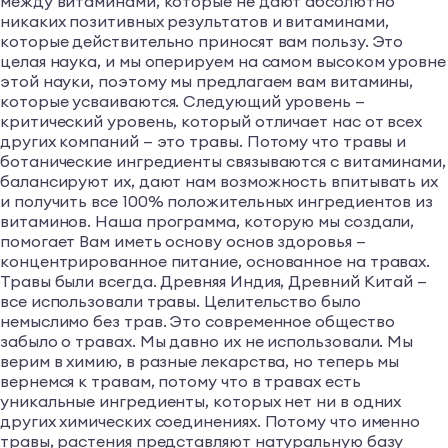
между витаминами, которые не дают абсолютно
никаких позитивных результатов и витаминами,
которые действительно приносят вам пользу. Это
целая наука, и мы оперируем на самом высоком уровне
этой науки, поэтому мы предлагаем вам витамины,
которые усваиваются. Cледующий уровень —
критический уровень, который отличает нас от всех
других компаний — это травы. Потому что травы и
ботанические ингредиенты связываются с витаминами,
балансируют их, дают нам возможность впитывать их
и получить все 100% положительных ингредиентов из
витаминов. Наша программа, которую мы создали,
помогает Вам иметь основу основ здоровья —
концентрированное питание, основанное на травах.
Травы были всегда. Древняя Индия, Древний Китай —
все использовали травы. Целительство было
немыслимо без трав. Это современное общество
забыло о травах. Мы давно их не использовали. Мы
верим в химию, в разные лекарства, но теперь мы
вернемся к травам, потому что в травах есть
уникальные ингредиенты, которых нет ни в одних
других химических соединениях. Потому что именно
травы, растения представляют натуральную базу