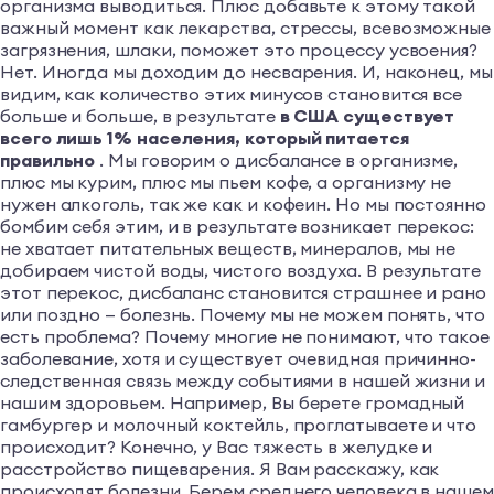
организма выводиться. Плюс добавьте к этому такой
важный момент как лекарства, стрессы, всевозможные
загрязнения, шлаки, поможет это процессу усвоения?
Нет. Иногда мы доходим до несварения. И, наконец, мы
видим, как количество этих минусов становится все
больше и больше, в результате
в США существует
всего лишь 1% населения, который питается
правильно
. Мы говорим о дисбалансе в организме,
плюс мы курим, плюс мы пьем кофе, а организму не
нужен алкоголь, так же как и кофеин. Но мы постоянно
бомбим себя этим, и в результате возникает перекос:
не хватает питательных веществ, минералов, мы не
добираем чистой воды, чистого воздуха. В результате
этот перекос, дисбаланс становится страшнее и рано
или поздно — болезнь. Почему мы не можем понять, что
есть проблема? Почему многие не понимают, что такое
заболевание, хотя и существует очевидная причинно-
следственная связь между событиями в нашей жизни и
нашим здоровьем. Например, Вы берете громадный
гамбургер и молочный коктейль, проглатываете и что
происходит? Конечно, у Вас тяжесть в желудке и
расстройство пищеварения. Я Вам расскажу, как
происходят болезни. Берем среднего человека в нашем