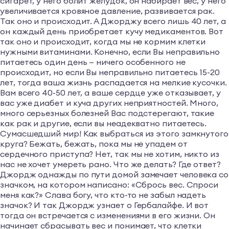
сигарет, у него болит желудок, он набирает вес, у него
увеличивается кровяное давление, развивается рак.
Так оно и происходит. А Джорджу всего лишь 40 лет, а
он каждый день приобретает кучу медикаментов. Вот
так оно и происходит, когда мы не кормим клетки
нужными витаминами. Конечно, если Вы неправильно
питаетесь один день — ничего особенного не
происходит, но если Вы неправильно питаетесь 15-20
лет, тогда ваша жизнь распадается на мелкие кусочки.
Вам всего 40-50 лет, а ваше сердце уже отказывает, у
вас уже диабет и куча других неприятностей. Много,
много серьезных болезней Вас подстерегают, такие
как рак и другие, если вы неадекватно питаетесь.
Сумасшедший мир! Как выбраться из этого замкнутого
круга? Бежать, бежать, пока мы не упадем от
сердечного приступа? Нет, так мы не хотим, никто из
нас не хочет умереть рано. Что же делать? Где ответ?
Джордж однажды по пути домой замечает человека со
значком, на котором написано: «Сбрось вес. Спроси
меня как?» Слава богу, что кто-то не забыл надеть
значок? И так Джордж узнает о Гербалайфе. И вот
тогда он встречается с изменениями в его жизни. Он
начинает сбрасывать вес и понимает, что клетки