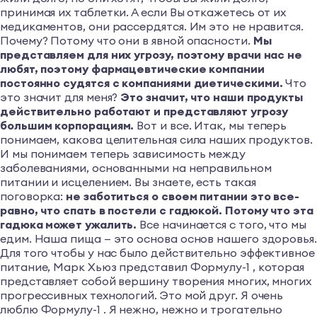
принимая их таблетки. А если Вы откажетесь от их
медикаментов, они рассердятся. Им это не нравится.
Почему? Потому что они в явной опасности.
Мы
представляем для них угрозу, поэтому врачи нас не
любят, поэтому фармацевтические компании
постоянно судятся с компаниями диетическими.
Что
это значит для меня?
Это значит, что наши продукты
действительно работают и представляют угрозу
большим корпорациям.
Вот и все. Итак, мы теперь
понимаем, какова целительная сила наших продуктов.
И мы понимаем теперь зависимость между
заболеваниями, основанными на неправильном
питании и исцелением. Вы знаете, есть такая
поговорка:
не заботиться о своем питании это все-
равно, что спать в постели с гадюкой. Потому что эта
гадюка может ужалить.
Все начинается с того, что мы
едим. Наша пища — это основа основ нашего здоровья.
Для того чтобы у нас было действительно эффективное
питание, Марк Хьюз представил Формулу-1 , которая
представляет собой вершину творения многих, многих
прогрессивных технологий. Это мой друг. Я очень
люблю Формулу-1 . Я нежно, нежно и трогательно