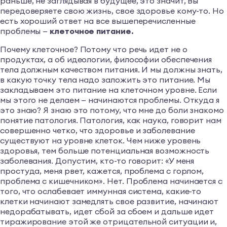
раньше, не заглядывая в будущее, это значит, Вы
передоверяете свою жизнь, свое здоровье кому-то. Но
есть хороший ответ на все вышеперечисленные
проблемы —
клеточное питание.
Почему клеточное? Потому что речь идет не о
продуктах, а об идеологии, философии обеспечения
тела должным качеством питания. И мы должны знать,
в какую точку тела надо заложить это питание. Мы
закладываем это питание на клеточном уровне. Если
мы этого не делаем — начинаются проблемы. Откуда я
это знаю? Я знаю это потому, что мне до боли знакомо
понятие патология. Патология, как наука, говорит нам
совершенно четко, что здоровье и заболевание
существуют на уровне клеток. Чем ниже уровень
здоровья, тем больше потенциальная возможность
заболевания. Допустим, кто-то говорит: «У меня
простуда, меня рвет, кажется, проблема с горлом,
проблема с кишечником». Нет. Проблема начинается с
того, что ослабевает иммунная система, какие-то
клетки начинают замедлять свое развитие, начинают
недорабатывать, идет сбой за сбоем и дальше идет
тиражирование этой же отрицательной ситуации и,