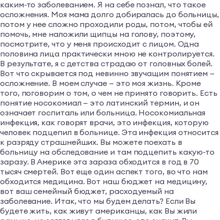
каким-то заболеванием. Я на себе познал, что такое
осложнения. Моя мама долго добиралась до больницы,
потом у нее сложно проходили роды, потом, чтобы ей
помочь, мне наложили щипцы на голову, поэтому,
посмотрите, что у меня происходит с лицом. Одна
половина лица практически мною не контролируется.
В результате, я с детства страдаю от головных болей.
Вот что скрывается под невинно звучащим понятием —
осложнение. В моем случае — это моя жизнь. Кроме
того, поговорим о том, о чем не принято говорить. Есть
понятие носокомиал — это латинский термин, и он
означает госпиталь или больница. Носокомиальная
инфекция, как говорят врачи, это инфекция, которую
человек подцепил в больнице. Эта инфекция относится
к разряду страшнейших. Вы можете поехать в
больницу на обследование и там подцепить какую-то
заразу. В Америке эта зараза обходится в год в 70
тысяч смертей. Вот еще один аспект того, во что нам
обходится медицина. Вот наш бюджет на медицину,
вот ваш семейный бюджет, расходуемый на
заболевание. Итак, что мы будем делать? Если Вы
будете жить, как живут американцы, как Вы жили