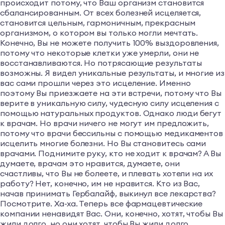
происходит потому, что Ваш организм становится
сбалансированным. От всех болезней исцеляется,
становится цельным, гармоничным, прекрасным
организмом, о котором вы только могли мечтать.
Конечно, Вы не можете получить 100% выздоровления,
потому что некоторые клетки уже умерли, они не
восстанавливаются. Но потрясающие результаты
возможны. Я видел уникальные результаты, и многие из
вас сами прошли через это исцеление. Именно
поэтому Вы приезжаете на эти встречи, потому что Вы
верите в уникальную силу, чудесную силу исцеления с
помощью натуральных продуктов. Однако люди бегут
к врачам. Но врачи ничего не могут им предложить,
потому что врачи бессильны с помощью медикаментов
исцелить многие болезни. Но Вы становитесь сами
врачами. Поднимите руку, кто не ходит к врачам? А Вы
думаете, врачам это нравится, думаете, они
счастливы, что Вы не болеете, и плевать хотели на их
работу? Нет, конечно, им не нравится. Кто из Вас,
начав принимать Гербалайф, выкинул все лекарства?
Посмотрите. Ха-ха. Теперь все фармацевтические
компании ненавидят Вас. Они, конечно, хотят, чтобы Вы
жили долго, но они хотят, чтобы Вы жили долго,