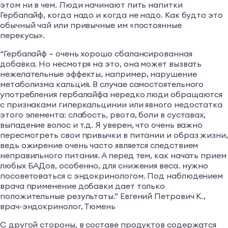
этом ни в чем. Люди начинают пить напитки
Гербалайф, когда надо и когда не надо. Как будто это
обычный чай или привычные им «постоянные
перекусы».
“Гербалайф – очень хорошо сбалансированная
добавка. Но несмотря на это, она может вызвать
нежелательные эффекты, например, нарушение
метаболизма кальция. В случае самостоятельного
употребления гербалайфа нередко люди обращаются
с признаками гиперкальцинии или явного недостатка
этого элемента: слабость, рвота, боли в суставах,
выпадение волос и т.д. Я уверен, что очень важно
пересмотреть свои привычки в питании и образ жизни,
ведь ожирение очень часто является следствием
неправильного питания. А перед тем, как начать прием
любых БАДов, особенно, для снижения веса. нужно
посоветоваться с эндокринологом. Под наблюдением
врача применение добавки дает только
положительные результаты.” Евгений Петрович К.,
врач-эндокринолог, Тюмень
С другой стороны, в составе продуктов содержатся