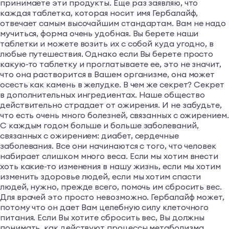
принимаете эти продукты. Еще раз заявляю, что
каждая таблетка, которая носит имя Гербалайф,
отвечает самым высочайшим стандартам. Вам не надо
мучиться, форма очень удобная. Вы берете наши
таблетки и можете возить их с собой куда угодно, в
любые путешествия. Однако если Вы берете просто
какую-то таблетку и проглатываете ее, это не значит,
что она растворится в Вашем организме, она может
осесть как камень в желудке. В чем же секрет? Секрет
в дополнительных ингредиентах. Наше общество
действительно страдает от ожирения. И не забудьте,
что есть очень много болезней, связанных с ожирением.
С каждым годом больше и больше заболеваний,
связанных с ожирением: диабет, сердечные
заболевания. Все они начинаются с того, что человек
набирает слишком много веса. Если мы хотим внести
хоть какие-то изменения в нашу жизнь, если мы хотим
изменить здоровье людей, если мы хотим спасти
людей, нужно, прежде всего, помочь им сбросить вес.
Для врачей это просто невозможно. Гербалайф может,
потому что он дает Вам целебную силу клеточного
питания. Если Вы хотите сбросить вес, Вы должны
понимать, как действуют процессы метаболизма,