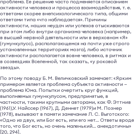
проблема. Ее решение часто подменяется описанием
активности человека и процесса взаимодействия, т. е.
ответами скорее внепсихологического типа, общими
ответами типа «что наблюдается». Причины
активности, наших неудач или успехов отыскиваются
при этом либо внутри организма человека (например,
в высшей нервной деятельности или в верховном «Я»
(гумункулусс), располагающемся на почти уже строго
установленных территориях мозга), либо источник
активности располагается вовне человека, в ритмах и
в созвездиях Вселенной, так сказать, «у роковой
звезды».
По этому поводу Б. М. Величковский замечает: «Ярким
примером является проблема субъекта активности —
проблема Юма. Попытки очертить круг функций,
выполняемых гумункулусом, предпринятые, в
частности, такими крупными авторами, как Ф. Эттнив
(1961),У. Найссер (1967), Д. Деннет (1979)и М. Познер
(1978), вызывают в памяти замечание Л. С. Выготского:
«Одно из двух, или Бог есть, или его нет… Ответы вроде
того, что Бог есть, но очень маленький… анекдотичны»
[20, 294].