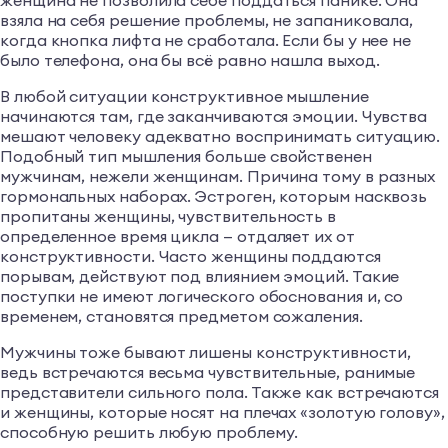
женщина не позволила себе поддаться панике. Она
взяла на себя решение проблемы, не запаниковала,
когда кнопка лифта не сработала. Если бы у нее не
было телефона, она бы всё равно нашла выход.
В любой ситуации конструктивное мышление
начинаются там, где заканчиваются эмоции. Чувства
мешают человеку адекватно воспринимать ситуацию.
Подобный тип мышления больше свойственен
мужчинам, нежели женщинам. Причина тому в разных
гормональных наборах. Эстроген, которым насквозь
пропитаны женщины, чувствительность в
определенное время цикла — отдаляет их от
конструктивности. Часто женщины поддаются
порывам, действуют под влиянием эмоций. Такие
поступки не имеют логического обоснования и, со
временем, становятся предметом сожаления.
Мужчины тоже бывают лишены конструктивности,
ведь встречаются весьма чувствительные, ранимые
представители сильного пола. Также как встречаются
и женщины, которые носят на плечах «золотую голову»,
способную решить любую проблему.