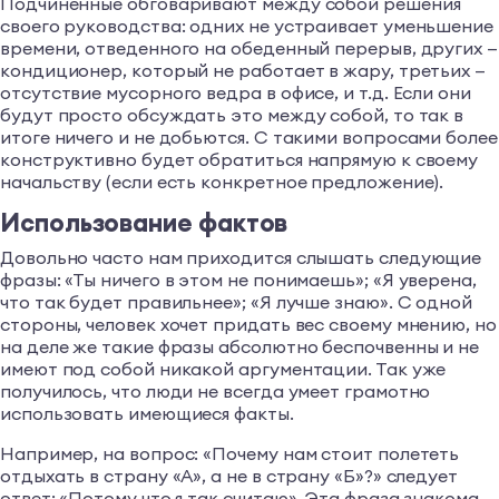
Подчиненные обговаривают между собой решения
своего руководства: одних не устраивает уменьшение
времени, отведенного на обеденный перерыв, других —
кондиционер, который не работает в жару, третьих —
отсутствие мусорного ведра в офисе, и т.д. Если они
будут просто обсуждать это между собой, то так в
итоге ничего и не добьются. С такими вопросами более
конструктивно будет обратиться напрямую к своему
начальству (если есть конкретное предложение).
Использование фактов
Довольно часто нам приходится слышать следующие
фразы: «Ты ничего в этом не понимаешь»; «Я уверена,
что так будет правильнее»; «Я лучше знаю». С одной
стороны, человек хочет придать вес своему мнению, но
на деле же такие фразы абсолютно беспочвенны и не
имеют под собой никакой аргументации. Так уже
получилось, что люди не всегда умеет грамотно
использовать имеющиеся факты.
Например, на вопрос: «Почему нам стоит полететь
отдыхать в страну «А», а не в страну «Б»?» следует
ответ: «Потому что я так считаю». Эта фраза знакома