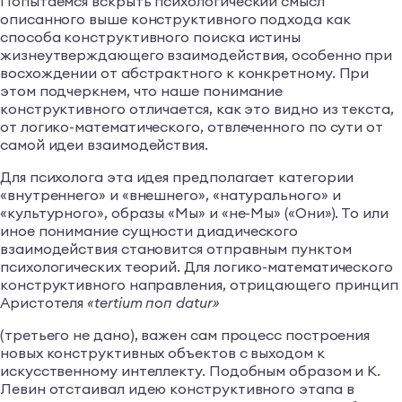
Попытаемся вскрыть психологический смысл
описанного выше конструктивного подхода как
способа конструктивного поиска истины
жизнеутверждающего взаимодействия, особенно при
восхождении от абстрактного к конкретному. При
этом подчеркнем, что наше понимание
конструктивного отличается, как это видно из текста,
от логико-математического, отвлеченного по сути от
самой идеи взаимодействия.
Для психолога эта идея предполагает категории
«внутреннего» и «внешнего», «натурального» и
«культурного», образы «Мы» и «не-Мы» («Они»). То или
иное понимание сущности диадического
взаимодействия становится отправным пунктом
психологических теорий. Для логико-математического
конструктивного направления, отрицающего принцип
Аристотеля
«tertium поп datur»
(третьего не дано), важен сам процесс построения
новых конструктивных объектов с выходом к
искусственному интеллекту. Подобным образом и К.
Левин отстаивал идею конструктивного этапа в