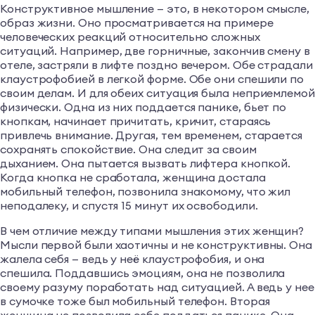
Конструктивное мышление — это, в некотором смысле,
образ жизни. Оно просматривается на примере
человеческих реакций относительно сложных
ситуаций. Например, две горничные, закончив смену в
отеле, застряли в лифте поздно вечером. Обе страдали
клаустрофобией в легкой форме. Обе они спешили по
своим делам. И для обеих ситуация была неприемлемой
физически. Одна из них поддается панике, бьет по
кнопкам, начинает причитать, кричит, стараясь
привлечь внимание. Другая, тем временем, старается
сохранять спокойствие. Она следит за своим
дыханием. Она пытается вызвать лифтера кнопкой.
Когда кнопка не сработала, женщина достала
мобильный телефон, позвонила знакомому, что жил
неподалеку, и спустя 15 минут их освободили.
В чем отличие между типами мышления этих женщин?
Мысли первой были хаотичны и не конструктивны. Она
жалела себя — ведь у неё клаустрофобия, и она
спешила. Поддавшись эмоциям, она не позволила
своему разуму поработать над ситуацией. А ведь у нее
в сумочке тоже был мобильный телефон. Вторая