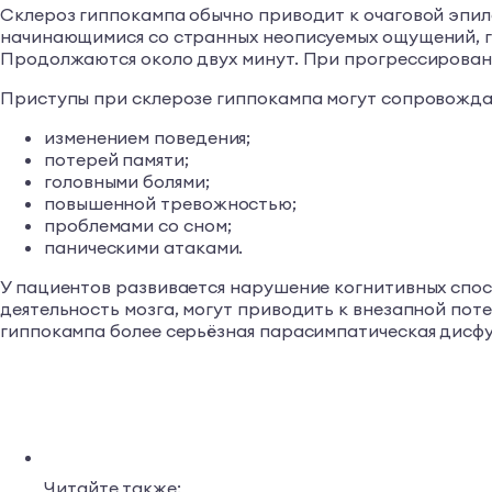
Склероз гиппокампа обычно приводит к очаговой эпил
начинающимися со странных неописуемых ощущений, 
Продолжаются около двух минут. При прогрессировани
Приступы при склерозе гиппокампа могут сопровожда
изменением поведения;
потерей памяти;
головными болями;
повышенной тревожностью;
проблемами со сном;
паническими атаками.
У пациентов развивается нарушение когнитивных спос
деятельность мозга, могут приводить к внезапной пот
гиппокампа более серьёзная парасимпатическая дисф
Читайте также: