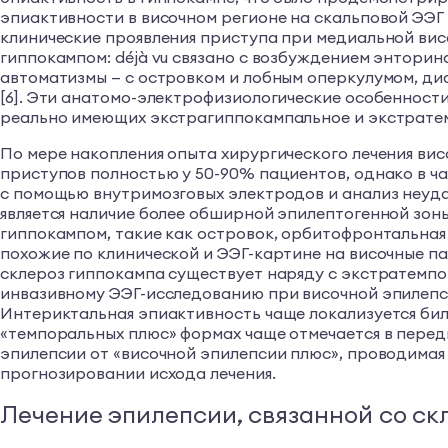
эпиактивности в височном регионе на скальповой ЭЭГ
клинические проявления приступа при медиальной вис
гиппокампом: déjà vu связано с возбуждением энторин
автоматизмы — с островком и лобным оперкулумом, ди
[6]. Эти анатомо-электрофизиологические особенности
реально имеющих экстрагиппокампальное и экстрате
По мере накопления опыта хирургического лечения вис
приступов полностью у 50-90% пациентов, однако в ча
с помощью внутримозговых электродов и анализ неудач
является наличие более обширной эпилептогенной зоны
гиппокампом, такие как островок, орбитофронтальная 
похожие по клинической и ЭЭГ-картине на височные па
склероз гиппокампа существует наряду с экстратемп
инвазивному ЭЭГ-исследованию при височной эпилепси
Интериктальная эпиактивность чаще локализуется бил
«темпоральных плюс» формах чаще отмечается в перед
эпилепсии от «височной эпилепсии плюс», проводимая
прогнозировании исхода лечения.
Лечение эпилепсии, связанной со ск