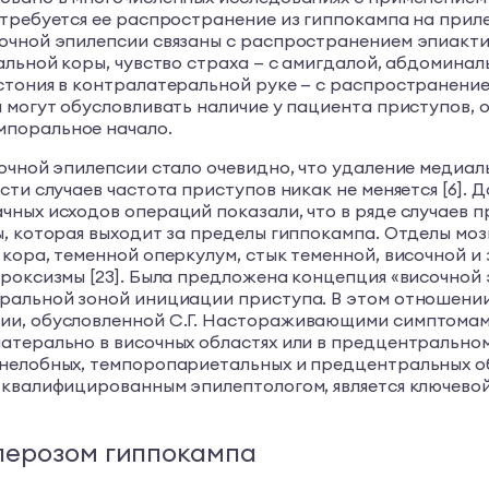
 требуется ее распространение из гиппокампа на прил
очной эпилепсии связаны с распространением эпиактив
альной коры, чувство страха — с амигдалой, абдомина
стония в контралатеральной руке — с распространени
 могут обусловливать наличие у пациента приступов, 
мпоральное начало.
очной эпилепсии стало очевидно, что удаление медиал
сти случаев частота приступов никак не меняется [6].
ных исходов операций показали, что в ряде случаев п
, которая выходит за пределы гиппокампа. Отделы моз
кора, теменной оперкулум, стык теменной, височной и 
роксизмы [23]. Была предложена концепция «височной 
оральной зоной инициации приступа. В этом отношени
и, обусловленной С.Г. Настораживающими симптомами я
атерально в височных областях или в предцентрально
нелобных, темпоропариетальных и предцентральных об
 квалифицированным эпилептологом, является ключево
лерозом гиппокампа