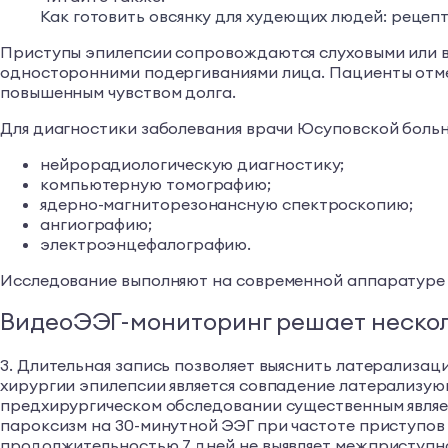
Как готовить овсянку для худеющих людей: рецеп
Приступы эпилепсии сопровождаются слуховыми или в
односторонними подергиваниями лица. Пациенты отме
повышенным чувством долга.
Для диагностики заболевания врачи Юсуповской боль
нейрорадиологическую диагностику;
компьютерную томографию;
ядерно-магниторезонансную спектроскопию;
ангиографию;
электроэнцефалографию.
Исследование выполняют на современной аппаратуре
ВидеоЭЭГ-мониторинг решает нескол
3. Длительная запись позволяет выяснить латерализа
хирургии эпилепсии является совпадение латерализую
предхирургическом обследовании существенным являе
пароксизм на 30-минутной ЭЭГ при частоте приступов 
продолжительностью 7 дней не выявляет межприступно