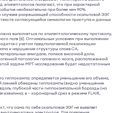
д эпилептологов полагают, что при характерной
события необязательна при более чем 90%
ве случаев разрешающей способности скальповой ЭЭГ
онтексте согласующейся семиологии приступа и данных
лжна выполняться по эпилептологическому протоколу,
ого поля [6]. Оптимальным условием при выполнении
водится с учетом предполагаемой локализации
мпа и нарушение структуры слоев СА,
силатеральных амигдале, полюсе височной доли,
огенной патологии головного мозга, расположенной
ия этой задачи МРТ-исследование будет недостаточным
го гиппокампа: определяется уменьшение его объема,
ой линией обведены гиппокампы (видно уменьшение
 вдоль глубокой части гиппокампальной борозды (на
ая извилина; в — коронарный срез в режиме FLAIR,
 что сама по себе скальповая ЭЭГ не выявляет
внутримозговых электродов. Для появления