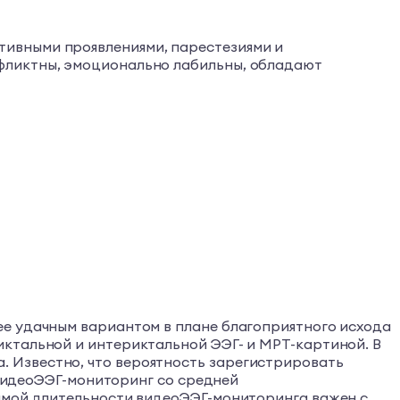
тивными проявлениями, парестезиями и
фликтны, эмоционально лабильны, обладают
ее удачным вариантом в плане благоприятного исхода
иктальной и интериктальной ЭЭГ- и МРТ-картиной. В
 Известно, что вероятность зарегистрировать
й видеоЭЭГ-мониторинг со средней
димой длительности видеоЭЭГ-мониторинга важен с