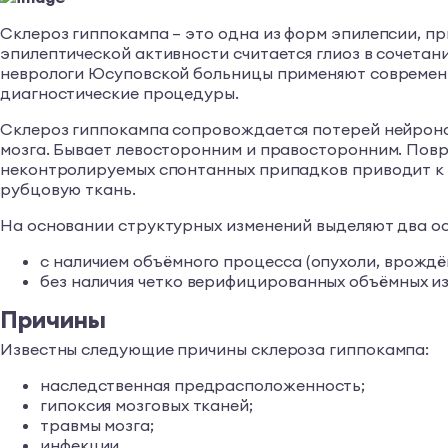
Склероз гиппокампа – это одна из форм эпилепсии, пр
эпилептической активности считается глиоз в сочета
неврологи Юсуповской больницы применяют современ
диагностические процедуры.
Склероз гиппокампа сопровождается потерей нейронов
мозга. Бывает левосторонним и правосторонним. Повр
неконтролируемых спонтанных припадков приводит к
рубцовую ткань.
На основании структурных изменений выделяют два ос
с наличием объёмного процесса (опухоли, врождё
без наличия четко верифицированных объёмных и
Причины
Известны следующие причины склероза гиппокампа:
наследственная предрасположенность;
гипоксия мозговых тканей;
травмы мозга;
инфекции.