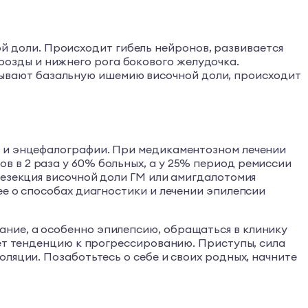
й доли. Происходит гибель нейронов, развивается
розды и нижнего рога бокового желудочка.
зывают базальную ишемию височной доли, происходит
Т и энцефалографии. При медикаментозном лечении
 в 2 раза у 60% больных, а у 25% период ремиссии
резекция височной доли ГМ или амигдалотомия
ее о способах диагностики и лечении эпилепсии
ние, а особенно эпилепсию, обращаться в клинику
еет тенденцию к прогрессированию. Приступы, сила
ляции. Позаботьтесь о себе и своих родных, начните