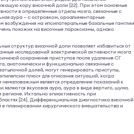
ежащую кору височной доли [22]. При этом основные
ности в определенные отделы мозга, связанные с
льная аура — с островком, ороалиментарные
ем возбуждения на ипсилатеральные базальные ганглии
очень похожих на височные пароксизмы, однако
ьных структур височной доли позволяет избавиться от
 Данные исследований электрической активности мозга
ричиной сохранения приступов после удаления СГ
га, анатомически и функционально связанные с
затылочной долей, могут генерировать приступы,
эпилепсии плюс» для описания ситуаций, когда
и немаловажным является определение показаний к
вляются вкусовая аура, аура в виде вертиго, шума.
м регионе. Иктально эпиактивность при
ластях [24]. Дифференциальная диагностика височной
й в планировании хирургического вмешательства и