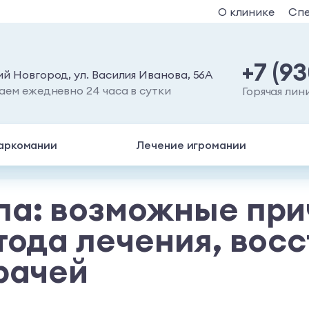
О клинике
Сп
+7 (9
й Новгород, ул. Василия Иванова, 56А
аем ежедневно 24 часа в сутки
Горячая лин
аркомании
Лечение игромании
па: возможные при
тода лечения, вос
рачей