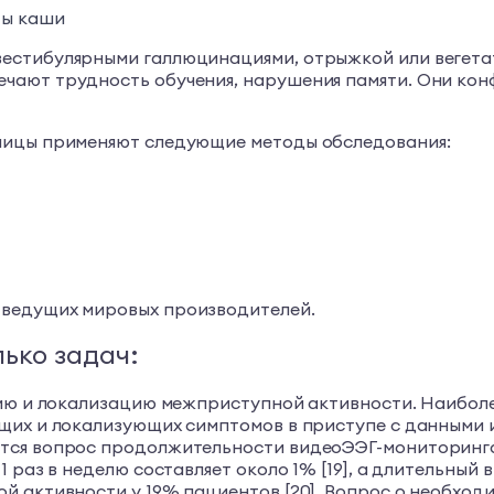
ты каши
естибулярными галлюцинациями, отрыжкой или вегета
чают трудность обучения, нарушения памяти. Они кон
ницы применяют следующие методы обследования:
 ведущих мировых производителей.
ько задач:
цию и локализацию межприступной активности. Наибол
щих и локализующих симптомов в приступе с данными 
тся вопрос продолжительности видеоЭЭГ-мониторинга.
1 раз в неделю составляет около 1% [19], а длительны
й активности у 19% пациентов [20]. Вопрос о необхо