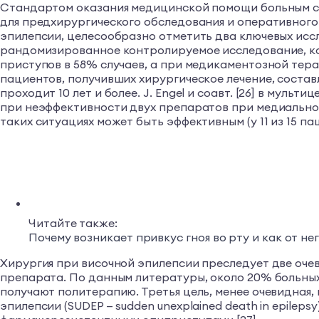
Стандартом оказания медицинской помощи больным с 
для предхирургического обследования и оперативног
эпилепсии, целесообразно отметить два ключевых иссле
рандомизированное контролируемое исследование, кот
приступов в 58% случаев, а при медикаментозной тера
пациентов, получивших хирургическое лечение, соста
проходит 10 лет и более. J. Engel и соавт. [26] в м
при неэффективности двух препаратов при медиальной
таких ситуациях может быть эффективным (у 11 из 15 
Читайте также:
Почему возникает привкус гноя во рту и как от не
Хирургия при височной эпилепсии преследует две очев
препарата. По данным литературы, около 20% больны
получают политерапию. Третья цель, менее очевидная
эпилепсии (SUDEP — sudden unexplained death in epile