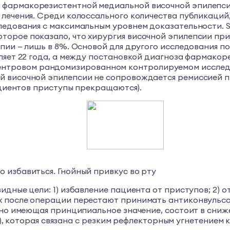
фармакорезистентной медиальной височной эпилепсие
о лечения. Среди колоссального количества публикац
дования с максимальным уровнем доказательности. S. Wi
орое показало, что хирургия височной эпилепсии при 
пии — лишь в 8%. Основой для другого исследования по
вляет 22 года, а между постановкой диагноза фармако
ультицентровом рандомизированном контролируемом исс
 височной эпилепсии не сопровождается ремиссией при
пациентов приступы прекращаются).
го избавиться. Гнойный привкус во рту
идные цели: 1) избавление пациента от приступов; 2)
х после операции перестают принимать антиконвульса
, но имеющая принципиальное значение, состоит в сни
psy), которая связана с резким рефлекторным угнетени