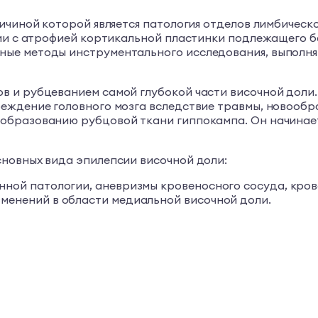
ичиной которой является патология отделов лимбическ
нии с атрофией кортикальной пластинки подлежащего б
ные методы инструментального исследования, выполн
 и рубцеванием самой глубокой части височной доли.
еждение головного мозга вследствие травмы, новообр
 образованию рубцовой ткани гиппокампа. Он начина
новных вида эпилепсии височной доли:
нной патологии, аневризмы кровеносного сосуда, кров
зменений в области медиальной височной доли.