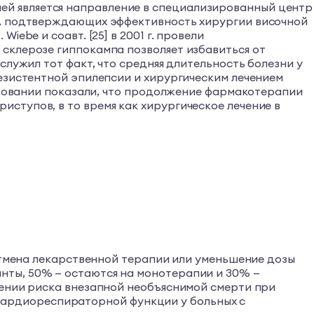
й является направление в специализированный центр
ий, подтверждающих эффективность хирургии височной
ebe и соавт. [25] в 2001 г. провели
склерозе гиппокампа позволяет избавиться от
служил тот факт, что средняя длительность болезни у
резистентной эпилепсии и хирургическим лечением
ледовании показали, что продолжение фармакотерапии
ступов, в то время как хирургическое лечение в
 отмена лекарственной терапии или уменьшение дозы
нты, 50% — остаются на монотерапии и 30% —
жении риска внезапной необъяснимой смерти при
ем кардиореспираторной функции у больных с