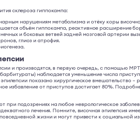
ития склероза гиппокампа:
нарным нарушениям метаболизма и отёку коры височно
ньшается объём гиппокампа, реактивное расширение бо
нечных и боковых ветвей задней мозговой артерии вы
ронов, глиоз и атрофия.
иогенеза.
лепсии
сии и производятся, в первую очередь, с помощью МР
барбитураты) наблюдается уменьшение числа приступов
й эпилепсии показано хирургическое вмешательство – 
лное избавление от приступов достигает 80%. Подробн
 при подозрениях на любое неврологическое заболева
адекватного лечения. Помните, височная эпилепсия им
повседневной жизни и могут привести к социальной изо