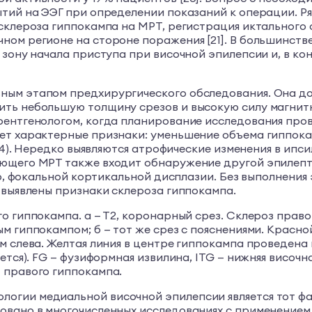
тий на ЭЭГ при определении показаний к операции. Ря
склероза гиппокампа на МРТ, регистрация иктального 
ном регионе на стороне поражения [21]. В большинст
 зону начала приступа при височной эпилепсии и, в к
ным этапом предхирургического обследования. Она до
ть небольшую толщину срезов и высокую силу магнитн
рентгенологом, когда планирование исследования про
ет характерные признаки: уменьшение объема гиппока
. 4). Нередко выявляются атрофические изменения в ип
ающего МРТ также входит обнаружение другой эпилепт
мер, фокальной кортикальной дисплазии. Без выполнен
 выявлены признаки склероза гиппокампа.
о гиппокампа. а — Т2, коронарный срез. Склероз право
м гиппокампом; б — тот же срез с пояснениями. Красн
м слева. Желтая линия в центре гиппокампа проведена
ется). FG — фузиформная извилина, ITG — нижняя височн
 правого гиппокампа.
ии медиальной височной эпилепсии является тот факт,
овано в многочисленных исследованиях с применением 