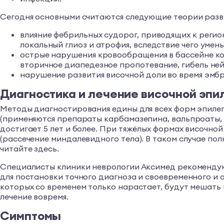
Сегодня основными считаются следующие теории разв
влияние фебрильных судорог, приводящих к регио
локальный глиоз и атрофия, вследствие чего уме
острые нарушения кровообращения в бассейне ко
вторичное диапедезное пропотевание, гибель ней
нарушение развития височной доли во время эмбр
Диагностика и лечение височной эпи
Методы диагностирования едины для всех форм эпилеп
(применяются препараты карбамазепина, вальпроаты, 
достигает 5 лет и более. При тяжёлых формах височно
(рассечение миндалевидного тела). В таком случае по
читайте здесь.
Специалисты клиники неврологии Аксимед рекомендуют
для постановки точного диагноза и своевременного и 
которых со временем только нарастает, будут мешать 
лечение вовремя.
Симптомы