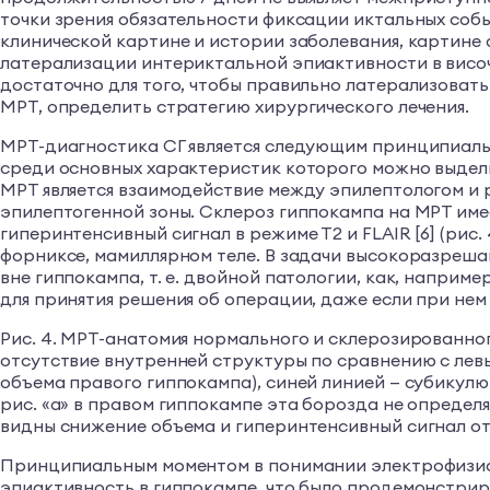
точки зрения обязательности фиксации иктальных собы
клинической картине и истории заболевания, картине 
латерализации интериктальной эпиактивности в височ
достаточно для того, чтобы правильно латерализовать
МРТ, определить стратегию хирургического лечения.
МРТ-диагностика СГ является следующим принципиаль
среди основных характеристик которого можно выдели
МРТ является взаимодействие между эпилептологом и 
эпилептогенной зоны. Склероз гиппокампа на МРТ име
гиперинтенсивный сигнал в режиме Т2 и FLAIR [6] (рис
форниксе, мамиллярном теле. В задачи высокоразреш
вне гиппокампа, т. е. двойной патологии, как, напри
для принятия решения об операции, даже если при нем
Рис. 4. МРТ-анатомия нормального и склерозированног
отсутствие внутренней структуры по сравнению с левы
объема правого гиппокампа), синей линией — субикулю
рис. «а» в правом гиппокампе эта борозда не определя
видны снижение объема и гиперинтенсивный сигнал от
Принципиальным моментом в понимании электрофизиолог
эпиактивность в гиппокампе, что было продемонстрир