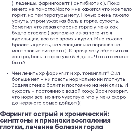
), леденцы, фарингосепт ( антибиотик ). Пока
нечего не помогло.Часто мне кажется что мое тело
горит, но температуры нету. Ночью очень тяжело
уснуть, утром ужасная боль в горле, сухость.
Заметил, что левая сторона горла у меня как
будто отсохла ( возможно из-за того что я
курильщик, все это время я курил. Мне тяжело
бросить курить, но я специально перешёл на
ментоловые сигареты ). К врачу могу обратиться
завтра, боль в горле уже 5-6 день. Что это может
быть?
Чем лечить хр фарингит и хр. тонзиллит? Сил
больше нет — ни поесть нормально ни глотнуть
Задняя стенка болит и постоянно на ней слизь. И
сухость — постоянно с водой хожу. Врач говорит,
что норм все, но я-то чувствую, что у меня скоро
до нервного срыва дойдет(((
Фарингит острый и хронический:
симптомы и признаки воспаления
глотки, лечение болезни горла