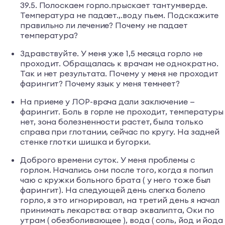
39.5. Полоскаем горло.прыскает тантумверде.
Температура не падает.,.воду пьем. Подскажите
правильно ли лечение? Почему не падает
температура?
Здравствуйте. У меня уже 1,5 месяца горло не
проходит. Обращалась к врачам не однократно.
Так и нет результата. Почему у меня не проходит
фарингит? Почему язык у меня темнеет?
На приеме у ЛОР-врача дали заключение —
фарингит. Боль в горле не проходит, температуры
нет, зона болезненности растет, была только
справа при глотании, сейчас по кругу. На задней
стенке глотки шишка и бугорки.
Доброго времени суток. У меня проблемы с
горлом. Начались они после того, когда я попил
чаю с кружки больного брата ( у него тоже был
фарингит). На следующей день слегка болело
горло, я это игнорировал, на третий день я начал
принимать лекарства: отвар эквалипта, Оки по
утрам ( обезболивающее ), вода ( соль, йод и йода