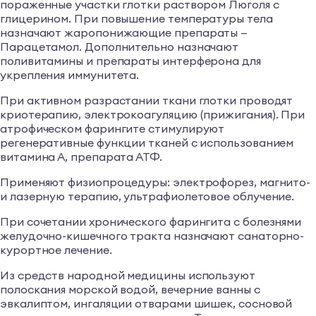
пораженные участки глотки раствором Люголя с
глицерином. При повышение температуры тела
назначают жаропонижающие препараты —
Парацетамол. Дополнительно назначают
поливитамины и препараты интерферона для
укрепления иммунитета.
При активном разрастании ткани глотки проводят
криотерапию, электрокоагуляцию (прижигания). При
атрофическом фарингите стимулируют
регенеративные функции тканей с использованием
витамина А, препарата АТФ.
Применяют физиопроцедуры: электрофорез, магнито-
и лазерную терапию, ультрафиолетовое облучение.
При сочетании хронического фарингита с болезнями
желудочно-кишечного тракта назначают санаторно-
курортное лечение.
Из средств народной медицины используют
полоскания морской водой, вечерние ванны с
эвкалиптом, ингаляции отварами шишек, сосновой