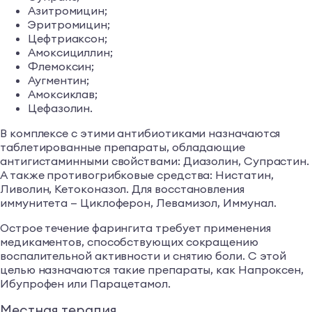
Азитромицин;
Эритромицин;
Цефтриаксон;
Амоксициллин;
Флемоксин;
Аугментин;
Амоксиклав;
Цефазолин.
В комплексе с этими антибиотиками назначаются
таблетированные препараты, обладающие
антигистаминными свойствами: Диазолин, Супрастин.
А также противогрибковые средства: Нистатин,
Ливолин, Кетоконазол. Для восстановления
иммунитета — Циклоферон, Левамизол, Иммунал.
Острое течение фарингита требует применения
медикаментов, способствующих сокращению
воспалительной активности и снятию боли. С этой
целью назначаются такие препараты, как Напроксен,
Ибупрофен или Парацетамол.
Местная терапия