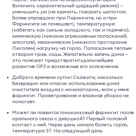
Включить охранительный щадящий режим)) —
уменьшить ую (не кричать, говорить шопотом;
более оправдано при Ларингите, но и при
Фарингите не помешает), температурную
(избегать как сильно холодного, так и горячего),
химическую (никаких агрессивных полосканий,
алкоголя), механических (никакого протирания
Люголем) нагрузку на горло. Полоскания теплым
отваром трав, соды. Желательно залечь дома —
это поможет предотвратитьдальнейшее
развитие ОРЗ и возможные его осложнения.
Доброго времени суток! Скажите, насколько
безвредно или опасно использование дома
очистителя воздуха с ионизатором., если у меня
фарингит. Проветривание и влажная уборка не
помогает.
Может ли появится гонококковый фарингит после
орального секса с девушкой? Первый половой
контакт с ней. Через день начало болеть горло,
температура 37. На следующий день