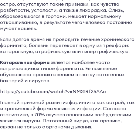
остро, отсутствуют такие признаки, как чувство
разбитости, усталости, а также лихорадка. Слизь,
образовавшаяся в гортани, мешает нормальному
откашливанию, в результате чего человека постоянно
мучает кашель.
Если долгое время не проводить лечение хронического
фарингита, болезнь перетекает в одну из трёх форм:
катаральную, атрофическую или гипертрофическую.
Катаральная форма
является наиболее часто
встречающимся типом фарингита. Её появление
обусловлено проникновением в глотку патогенных
бактерий и вирусов.
https://youtube.com/watch?v=NM31Rf25AAc
Главной причиной развития фарингита как острой, так
и хронической формы являются инфекции. Согласно
статистике, в 70% случаев основными возбудителями
являются вирусы. Патогенный вирус, как правило,
связан не только с органами дыхания.