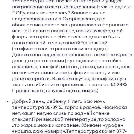
температуры нет, посветил на горло и увидел
покраснение и светлые выделения. Нужно идти к
ЛОРу или к венерологу? Записаться на
видеоконсультацию Скорее всего, это
обострение вашего же хронического фарингита
или тонзиллита после внедрения чужеродной
флоры, которая не обязательно должна быть
гонококковой, а чаще самой банальной
(стафилококки-стрептококки-кандиды).
Достаточно неделю пополоскать не менее 5 раз в
день дез растворами (фурациллин, настойка
эвкалипта, шалфей, можно даже один раз в день
на ночь мирамистином) + фарингосепт, и все
должно пройти. В любом случае, в лимфоидную
ткань антибиотики проникают плохо от 18-24%.
Проще всего девушке сдать мазок:)
Добрый день, ребенку 11 лет.. Всю ночь
температура 38-39.5.. горло красное. Насморка
нет.кашля нет,но слизь по задней стенке
стекает.При высокой температуре ,то холодно
..то жарко..ножки холодные. Збиваем нурофен
+ношпа, даю новирин.Теппература скачет 37.7-