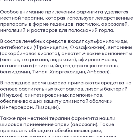
Особое внимание при лечении фарингита уделяется
местной терапии, которая использует лекарственные
препараты в форме леденцов, пастилок, аэрозолей,
ингаляций и растворов для полосканий горла.
В состав лечебных средств входят сульфаниламиды,
антибиотики (Фрамицетин, Фюзафюнжин), витамины
(аскорбиновая кислота), анестетические компоненты
(ментол, тетракаин, лидокаин), эфирные масла,
антисептики (спирты, йодсодержащие составы,
бензидамин, Тимол, Хлоргексидин, Амбазол).
В последнее время широко применяются средства на
основе растительных экстрактов, лизаты бактерий
(Имудон), синтезированных компонентов,
обеспечивающих защиту слизистой оболочки
(Интерферон, Лизоцим).
Также при местной терапии фарингита нашли
широкое применение спреи (аэрозоли). Такие
препараты обладают обезболивающими,
антисептическими и противовоспалительными