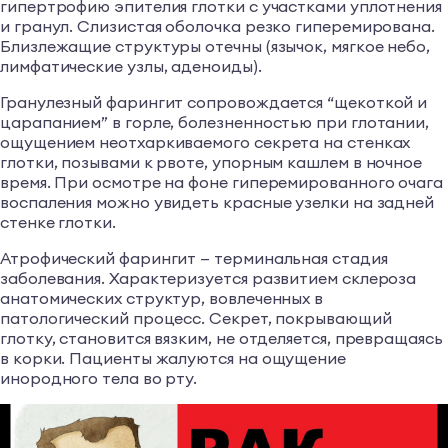
гипертрофию эпителия глотки с участками уплотнения
и гранул. Слизистая оболочка резко гиперемирована.
Близлежащие структуры отечны (язычок, мягкое небо,
лимфатические узлы, аденоиды).
Гранулезный фарингит сопровождается “щекоткой и
царапанием” в горле, болезненностью при глотании,
ощущением неотхаркиваемого секрета на стенках
глотки, позывами к рвоте, упорным кашлем в ночное
время. При осмотре на фоне гиперемированного очага
воспаления можно увидеть красные узелки на задней
стенке глотки.
Атрофический фарингит — терминальная стадия
заболевания. Характеризуется развитием склероза
анатомических структур, вовлеченных в
патологический процесс. Секрет, покрывающий
глотку, становится вязким, не отделяется, превращаясь
в корки. Пациенты жалуются на ощущение
инородного тела во рту.