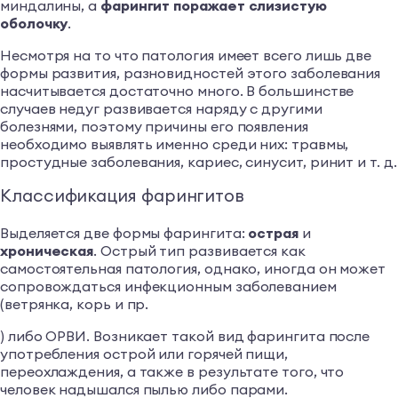
миндалины, а
фарингит поражает слизистую
оболочку
.
Несмотря на то что патология имеет всего лишь две
формы развития, разновидностей этого заболевания
насчитывается достаточно много. В большинстве
случаев недуг развивается наряду с другими
болезнями, поэтому причины его появления
необходимо выявлять именно среди них: травмы,
простудные заболевания, кариес, синусит, ринит и т. д.
Классификация фарингитов
Выделяется две формы фарингита:
острая
и
хроническая
. Острый тип развивается как
самостоятельная патология, однако, иногда он может
сопровождаться инфекционным заболеванием
(ветрянка, корь и пр.
) либо ОРВИ. Возникает такой вид фарингита после
употребления острой или горячей пищи,
переохлаждения, а также в результате того, что
человек надышался пылью либо парами.