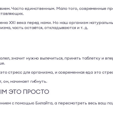
твием. Часто единственным. Мало того, современные п
ставляющих.
меню XXI века перед нами. Но наш организм натуральны
зма, часть остаётся, откладываются и т. д.
олел, значит нужно вылечиться, принять таблетку и впе
ше.
то стресс для организма, и современная еда это стресс,
, он, начинает гибнуть.
ЫМ ЭТО ПРОСТО
ием с помощью Билайта, а пересмотреть весь ваш подх