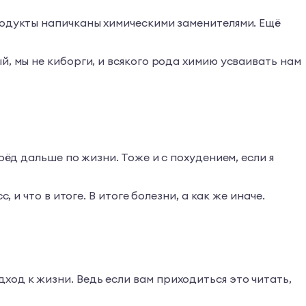
родукты напичканы химическими заменителями. Ещё
й, мы не киборги, и всякого рода химию усваивать нам
рёд дальше по жизни. Тоже и с похудением, если я
 и что в итоге. В итоге болезни, а как же иначе.
од к жизни. Ведь если вам приходиться это читать,