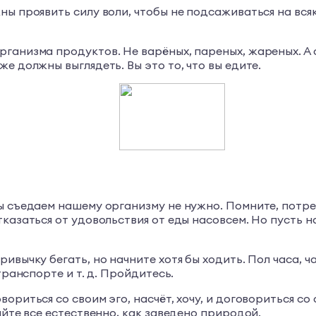
ы проявить силу воли, чтобы не подсаживаться на всяк
организма продуктов. Не варёных, пареных, жареных. А 
е должны выглядеть. Вы это то, что вы едите.
мы съедаем нашему организму не нужно. Помните, потр
тказаться от удовольствия от еды насовсем. Но пусть 
привычку бегать, но начните хотя бы ходить. Пол часа, ч
транспорте и т. д. Пройдитесь.
вориться со своим эго, насчёт, хочу, и договориться со 
айте все естественно, как заведено природой.