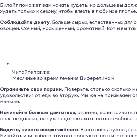
Билайт поможет вам начать худеть, но дальше вы должн
худеть только к сезону, чтобы влезть в любимое платье.
Соблюдайте диету
. Больше сырых, естественных для 
овощей. Сочный, насыщенный, ароматный. Вот и вы такж
Читайте также:
Месячные во время лечения Диферелином
Ограничьте свои порции
. Поверьте, столько сколько 
удовольствия от еды во вторую. Мы же не призываем о
меньше.
Начинайте больше двигаться
, отлично, если привить 
цель не далеко, не нужно до неё ехать на автомобиле, 
Видите, ничего сверхтяжёлого
. Всего лишь нужно дого
Билайта, или любого другого продукта, но в итоге дел