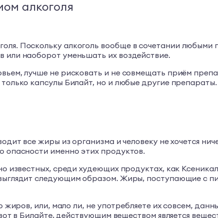
мом алкоголя
оля. Поскольку алкоголь вообще в сочетании любыми 
в или наоборот уменьшать их воздействие.
вьем, лучше не рисковать и не совмещать приём препа
 только капсулы Билайт, но и любые другие препараты.
одит все жиры из организма и человеку не хочется ниче
о опасности именно этих продуктов.
ьно известных, среди худеющих продуктах, как Ксеника
выглядит следующим образом. Жиры, поступающие с пищ
о жиров, или, мало ли, не употребляете их совсем, дан
А вот в Билайте, действующим веществом является веще