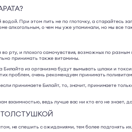
АРАТА?
водой. При этом пить не по глоточку, а старайтесь за
ме алкогольным, о чем мы уже упоминали, но мы все т
 во рту, и плохого самочувствия, возможных по разным
льно принимать также витамины.
ма Билайта из организма будут вымывать шлаки и токси
 этих проблем, очень рекомендуем принимать поливита
если принимаете Билайт, то, значит, принимаете только
ам взаимностью, ведь лучше вас ни кто его не знает, д
ТЬ ТОЛСТУШКОЙ
ом, не спешить с ожиданиями, тем более подгонять их.