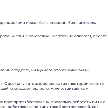
препаратами может быть опасным. Ведь алкоголь
рата Билайт с алкоголем. Касательно алкоголя, просто
го ни сладкого, ни мучного, что конечно очень
л и Орсотен у которых основным активатором является
ей, благодаря, орлистату, не усваиваются и
ные препараты бесполезны, поскольку работать им не с
ство, работающее по типу такой составляющей, как