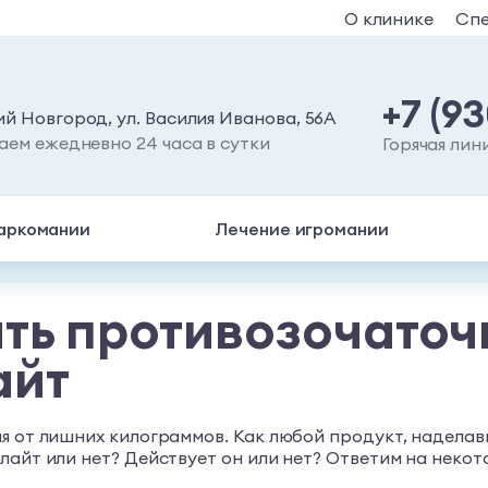
О клинике
Сп
+7 (9
й Новгород, ул. Василия Иванова, 56А
аем ежедневно 24 часа в сутки
Горячая лин
аркомании
Лечение игромании
ть противозочаточ
айт
я от лишних килограммов. Как любой продукт, наделав
айт или нет? Действует он или нет? Ответим на некото