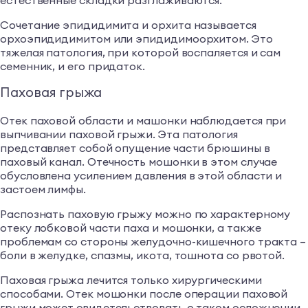
естественные складки разглаживаются.
Сочетание эпидидимита и орхита называется
орхоэпидидимитом или эпидидимоорхитом. Это
тяжелая патология, при которой воспаляется и сам
семенник, и его придаток.
Паховая грыжа
Отек паховой области и машонки наблюдается при
выпчивании паховой грыжи. Эта патология
представляет собой опущение части брюшины в
паховый канал. Отечность мошонки в этом случае
обусловлена усилением давления в этой области и
застоем лимфы.
Распознать паховую грыжу можно по характерному
отеку лобковой части паха и мошонки, а также
проблемам со стороны желудочно-кишечного тракта –
боли в желудке, спазмы, икота, тошнота со рвотой.
Паховая грыжа лечится только хирургическими
способами. Отек мошонки после операции паховой
грыжи может свидетельствовать о таком осложнении,