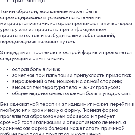
трихомонады.
Таким образом, воспаление может быть
спровоцировано и условно-патогенными
микроорганизмами, которые проникают в яичко через
уретру или из простаты при инфекционном
простатите, так и возбудителями заболеваний,
передающихся половым путем.
Эпидидимит протекает в острой форме и проявляется
следующими симптомами:
острая боль в яичке;
заметная при пальпации припухлость придатка;
выраженный отек мошонки с одной стороны;
высокая температура тела – 38-39 градусов;
общее недомогание, головная боль и упадок сил.
Без адекватной терапии эпидидимит может перейти в
гнойную или хроническую форму. Гнойная форма
проявляется образованием абсцесса и требует
срочной госпитализации и оперативного лечения, а
хроническая форма болезни может стать причиной
рубцевания ткани придатка и ухудшения