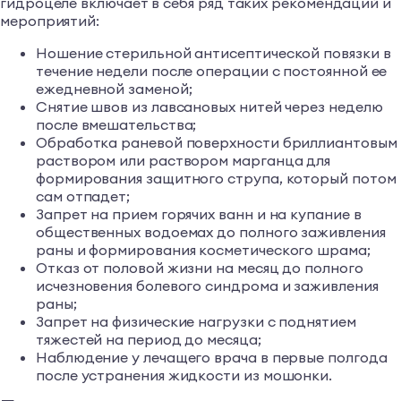
гидроцеле включает в себя ряд таких рекомендаций и
мероприятий:
Ношение стерильной антисептической повязки в
течение недели после операции с постоянной ее
ежедневной заменой;
Снятие швов из лавсановых нитей через неделю
после вмешательства;
Обработка раневой поверхности бриллиантовым
раствором или раствором марганца для
формирования защитного струпа, который потом
сам отпадет;
Запрет на прием горячих ванн и на купание в
общественных водоемах до полного заживления
раны и формирования косметического шрама;
Отказ от половой жизни на месяц до полного
исчезновения болевого синдрома и заживления
раны;
Запрет на физические нагрузки с поднятием
тяжестей на период до месяца;
Наблюдение у лечащего врача в первые полгода
после устранения жидкости из мошонки.