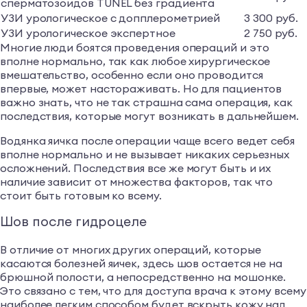
сперматозоидов TUNEL без градиента
УЗИ урологическое с допплерометрией
3 300 руб.
УЗИ урологическое экспертное
2 750 руб.
Многие люди боятся проведения операций и это
вполне нормально, так как любое хирургическое
вмешательство, особенно если оно проводится
впервые, может настораживать. Но для пациентов
важно знать, что не так страшна сама операция, как
последствия, которые могут возникать в дальнейшем.
Водянка яичка после операции чаще всего ведет себя
вполне нормально и не вызывает никаких серьезных
осложнений. Последствия все же могут быть и их
наличие зависит от множества факторов, так что
стоит быть готовым ко всему.
Шов после гидроцеле
В отличие от многих других операций, которые
касаются болезней яичек, здесь шов остается не на
брюшной полости, а непосредственно на мошонке.
Это связано с тем, что для доступа врача к этому всему
наиболее легким способом будет вскрыть кожу над