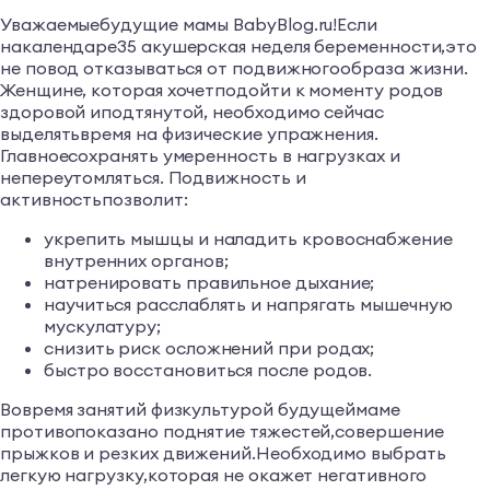
Уважаемыебудущие мамы BabyBlog.ru!Если
накалендаре35 акушерская неделя беременности,это
не повод отказываться от подвижногообраза жизни.
Женщине, которая хочетподойти к моменту родов
здоровой иподтянутой, необходимо сейчас
выделятьвремя на физические упражнения.
Главноесохранять умеренность в нагрузках и
непереутомляться. Подвижность и
активностьпозволит:
укрепить мышцы и наладить кровоснабжение
внутренних органов;
натренировать правильное дыхание;
научиться расслаблять и напрягать мышечную
мускулатуру;
снизить риск осложнений при родах;
быстро восстановиться после родов.
Вовремя занятий физкультурой будущеймаме
противопоказано поднятие тяжестей,совершение
прыжков и резких движений.Необходимо выбрать
легкую нагрузку,которая не окажет негативного