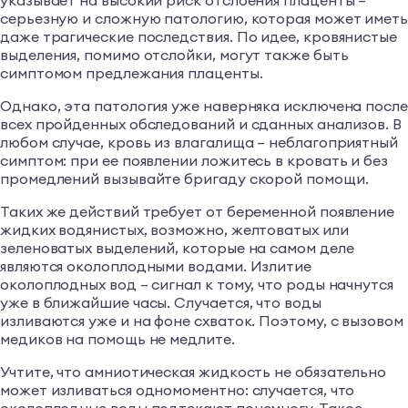
указывает на высокий риск отслоения плаценты –
серьезную и сложную патологию, которая может имет
даже трагические последствия. По идее, кровянистые
выделения, помимо отслойки, могут также быть
симптомом предлежания плаценты.
Однако, эта патология уже наверняка исключена после
всех пройденных обследований и сданных анализов. В
любом случае, кровь из влагалища – неблагоприятный
симптом: при ее появлении ложитесь в кровать и без
промедлений вызывайте бригаду скорой помощи.
Таких же действий требует от беременной появление
жидких водянистых, возможно, желтоватых или
зеленоватых выделений, которые на самом деле
являются околоплодными водами. Излитие
околоплодных вод – сигнал к тому, что роды начнутся
уже в ближайшие часы. Случается, что воды
изливаются уже и на фоне схваток. Поэтому, с вызовом
медиков на помощь не медлите.
Учтите, что амниотическая жидкость не обязательно
может изливаться одномоментно: случается, что