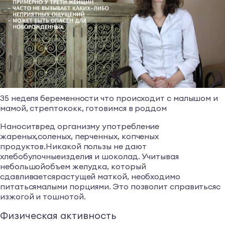
35 неделя беременности что происходит с малышом и
мамой, стрептококк, готовимся в роддом
Наноситвред организму употребление
жареных,соленых, перченных, копченых
продуктов.Никакой пользы не дают
хлебобулочныеизделия и шоколад. Учитывая
небольшойобъем желудка, который
сдавливаетсярастущей маткой, необходимо
питатьсямалыми порциями. Это позволит справитьсяс
изжогой и тошнотой.
Физическая активность