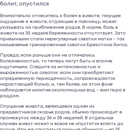
болит, опустился
Внимательно отнеситесь к болям в животе: тянущее
ощущение в животе, отдающее в поясницу, может
указывать на приближение родов. В норме, боль в
животе на 35 неделе беременности отсутствует. Зато
привычными стали нерегулярные схватки матки – так
называемые тренировочные схватки Брекстона-Хигса.
Правда, если раньше они не отличались
болезненностью, то теперь могут быть и вполне
ощутимыми. Следите за интенсивностью и
выраженностью схваток: если они приобретают
определенную периодичность, сопровождаются
нарастающей болью, и, тем более, на этом фоне
наблюдается излитие околоплодных вод – вам пора в
роддом.
Опущение живота, являющееся одним из
предвестников скорых родов, обычно происходит в
промежуток между 36 и 38 неделей. В отдельных
случаях живот может и вовсе не опустится вплоть до
родов. Или же опуститься раньше обычного – на 35