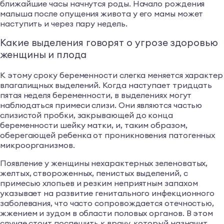
ближайшие часы начнутся роды. Начало рождения
малыша после опущения живота у его мамы может
наступить и через пару недель.
Какие выделения говорят о угрозе здоровью
женщины и плода
К этому сроку беременности слегка меняется характер
влагалищных выделений. Когда наступает тридцать
пятая неделя беременности, в выделениях могут
наблюдаться примеси слизи. Они являются частью
слизистой пробки, закрывающей до конца
беременности шейку матки, и, таким образом,
оберегающей ребенка от проникновения патогенных
микроорганизмов.
Появление у женщины нехарактерных зеленоватых,
желтых, створоженных, пенистых выделений, с
примесью хлопьев и резким неприятным запахом
указывает на развитие генитального инфекционного
заболевания, что часто сопровождается отечностью,
жжением и зудом в области половых органов. В этом
случае стоит поспешить к врачу, который назначит