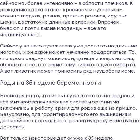
сейчас наиболее интенсивно – в области плечиков. К
рождению кроха станет красивым и пухленьким,
кожица гладкая, ровная, приятно розовая, круглые
щечки, достаточно длинные волосики. Впрочем,
бывают и почти лысые младенцы – все это
индивидуально.
Сейчас у вашего пузожителя уже достаточно длинные
ноготки, и он даже может нечаянно поцарапаться. То,
что кроха свернут калачиком, да еще и вверх ногами,
абсолютно не доставляет ему никакого дискомфорта.
А вот животик может приносить ряд неудобств маме.
Роды на 35 неделе беременности
Несмотря на то, что малыш уже достаточно подрос и
все жизнеобеспечивающие системы организма
включились в работу, время для родов еще не пришло.
Безусловно, для гарантированного его выживания и
дальнейшего нормального развития кроху маме нужно
доносить.
Вот только некоторые детки уже к 35 неделе