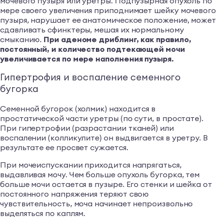
мочевого пузыря или уретры. Подпузырная опухоль по
мере своего увеличения приподнимает шейку мочевого
пузыря, нарушает ее анатомическое положение, может
сдавливать сфинктеры, мешая их нормальному
смыканию.
При аденоме дриблинг, как правило,
постоянный, и количество подтекающей мочи
увеличивается по мере наполнения пузыря.
Гипертрофия и воспаление семенного
бугорка
Семенной бугорок (холмик) находится в
простатической части уретры (по сути, в простате).
При гипертрофии (разрастании тканей) или
воспалении (колликулите) он выдвигается в уретру. В
результате ее просвет сужается.
При мочеиспускании приходится напрягаться,
выдавливая мочу. Чем больше опухоль бугорка, тем
больше мочи остается в пузыре. Его стенки и шейка от
постоянного напряжения теряют свою
чувствительность, моча начинает непроизвольно
выделяться по каплям.