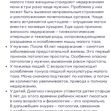
малого таза женщины страдают недержанием
мочи в три раза чаще мужчин. Проблема у них
может быть вызвана неправильным строением
и расположением мочеполовых органов. Чаще
всего встречается цистоцеле — опущение матки
вместе с мочевым пузырем. Еще одна причина
женского недержания — гинекологические
операции и тяжелые роды, сопровождающиеся
разрывами и ослаблением мышц малого таза.
У мужчин. После 45 лет недержание — симптом
заболевания предстательной железы. Это первый
признак патологии простаты. Особенно опасна
патология у мужчин, вызванная раком простаты.
У пожилых людей. С возрастом происходит
ослабление тонуса гладкой мускулатуры малого
таза. Моча сначала подтекает по каплям, а потом
ее количество увеличивается, приводя к полному
недержанию.
У детей. Диагноз «энурез» ставится детям старше
5 лет, до этого времени ребенок может писаться
в силу возраста и физиологии — это нормально.
В дальнейшем энурез — патология, связанная
с особенностями строения мочевого пузыря,