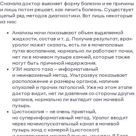
Сначала доктор выясняет форму болезни и ее причины
и лишь потом решает, как лечить болезнь. Существует
целый ряд методов диагностики. Вот лишь некоторые
из них:
Анализы мочи показывают объем выделяемой
жидкости, состав и т. д. Получив результат, врач-
уролог может сказать, есть ли в мочеполовых
путях воспаление, нормально ли работают почки,
нет ли в мочевом пузыре камней, которые также
могут быть причиной недержания.
УЗИ малого таза — информативный
и неинвазивный метод. Ультразвук показывает
расположение и размеры органов, наличие
опухолей и прочих патологий. Уже на этом этапе
доктор видит, нет ли давления со стороны других
органов, нормально ли выглядит сам мочевой
пузырь.
Цистоскопия — не очень приятный,
но суперинформативный метод. Уролог вводит
через мочеиспускательный канал в мочевой
пузырь зонд с камерой (цистоскоп)
и осматривает мочевой пузырь изнутри. В Бест