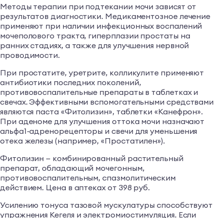
Методы терапии при подтекании мочи зависят от
результатов диагностики. Медикаментозное лечение
применяют при наличии инфекционных воспалений
мочеполового тракта, гиперплазии простаты на
ранних стадиях, а также для улучшения нервной
проводимости.
При простатите, уретрите, колликулите применяют
антибиотики последних поколений,
противовоспалительные препараты в таблетках и
свечах. Эффективными вспомогательными средствами
являются паста «Фитолизин», таблетки «Канефрон».
При аденоме для улучшения оттока мочи назначают
альфа1-адренорецепторы и свечи для уменьшения
отека железы (например, «Простатилен»).
Фитолизин — комбинированный растительный
препарат, обладающий мочегонным,
противовоспалительным, спазмолитическим
действием. Цена в аптеках от 398 руб.
Усилению тонуса тазовой мускулатуры способствуют
упражнения Кегеля и электромиостимуляция. Если