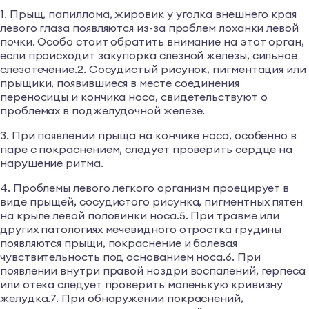
1. Прыщ, папиллома, жировик у уголка внешнего края
левого глаза появляются из-за проблем лоханки левой
почки. Особо стоит обратить внимание на этот орган,
если происходит закупорка слезной железы, сильное
слезотечение.2. Сосудистый рисунок, пигментация или
прыщики, появившиеся в месте соединения
переносицы и кончика носа, свидетельствуют о
проблемах в поджелудочной железе.
3. При появлении прыща на кончике носа, особенно в
паре с покраснением, следует проверить сердце на
нарушение ритма.
4. Проблемы левого легкого организм проецирует в
виде прыщей, сосудистого рисунка, пигментных пятен
на крыле левой половинки носа.5. При травме или
других патологиях мечевидного отростка грудины
появляются прыщи, покраснение и болевая
чувствительность под основанием носа.6. При
появлении внутри правой ноздри воспалений, герпеса
или отека следует проверить маленькую кривизну
желудка.7. При обнаружении покраснений,