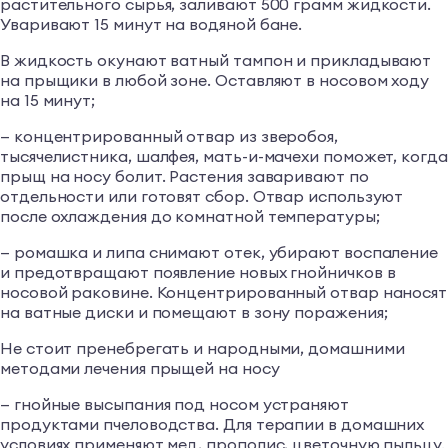
растительного сырья, заливают 500 грамм жидкости.
Уваривают 15 минут на водяной бане.
В жидкость окунают ватный тампон и прикладывают
на прыщики в любой зоне. Оставляют в носовом ходу
на 15 минут;
— концентрированный отвар из зверобоя,
тысячелистника, шалфея, мать-и-мачехи поможет, когда
прыщ на носу болит. Растения заваривают по
отдельности или готовят сбор. Отвар используют
после охлаждения до комнатной температуры;
— ромашка и липа снимают отек, убирают воспаление
и предотвращают появление новых гнойничков в
носовой раковине. Концентрированный отвар наносят
на ватные диски и помещают в зону поражения;
Не стоит пренебрегать и народными, домашними
методами лечения прыщей на носу
— гнойные высыпания под носом устраняют
продуктами пчеловодства. Для терапии в домашних
условиях применяют мед, прополис, цветочную пыльцу.