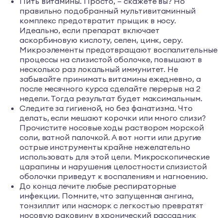
Пить витамины. Просто, – скажете вы? Но
правильно подобранный мультивитаминный
комплекс предотвратит прыщик в носу.
Идеально, если препарат включает
аскорбиновую кислоту, селен, цинк, серу.
Микроэлементы предотвращают воспалительные
процессы на слизистой оболочке, повышают в
несколько раз локальный иммунитет. Не
забывайте принимать витамины ежедневно, а
после месячного курса сделайте перерыв на 2
недели. Тогда результат будет максимальным.
Следите за гигиеной, но без фанатизма. Что
делать, если мешают корочки или много слизи?
Прочистите носовые ходы раствором морской
соли, ватной палочкой. А вот ногти или другие
острые инструменты крайне нежелательно
использовать для этой цели. Микроскопические
царапины и нарушения целостности слизистой
оболочки приведут к воспалениям и нагноению.
До конца лечите любые респираторные
инфекции. Помните, что запущенная ангина,
тонзиллит или насморк с легкостью превратят
носовую раковину в хронический рассадник