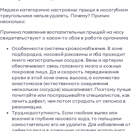
Медики категорично настроены: прыщи в носогубном
треугольнике нельзя удалять. Почему? Причин
несколько:
Причина появления воспалительных прыщей на носу
свидетельствуют о каком-то сбое в работе организма
Особенности системы кровоснабжения. В зоне
подбородка, носовой раковины и лба проходит
много магистральных сосудов. Вены и артерии
обеспечивают связь головного мозга и кожных
покровов лица. Да и скорость передвижения
крови в этой зоне очень высока, а количество
анастомозов (естественного соединения
нескольких сосудов) зашкаливает. Поэтому лучше
почитайте или поспрашивайте специалистов, как
лечить дефект, чем потом страдать от сепсиса в
реанимации.
Труднодоступность. Если гнойник вылез или
вскочил в глубине носового хода, то пальцами
самостоятельно его не удалите. Для избавления от
дефекта люди в домашних условиях используют