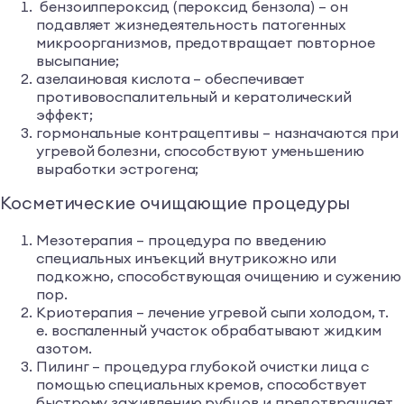
бензоилпероксид (пероксид бензола) – он
подавляет жизнедеятельность патогенных
микроорганизмов, предотвращает повторное
высыпание;
азелаиновая кислота – обеспечивает
противовоспалительный и кератолический
эффект;
гормональные контрацептивы – назначаются при
угревой болезни, способствуют уменьшению
выработки эстрогена;
Косметические очищающие процедуры
Мезотерапия – процедура по введению
специальных инъекций внутрикожно или
подкожно, способствующая очищению и сужению
пор.
Криотерапия – лечение угревой сыпи холодом, т.
е. воспаленный участок обрабатывают жидким
азотом.
Пилинг – процедура глубокой очистки лица с
помощью специальных кремов, способствует
быстрому заживлению рубцов и предотвращает