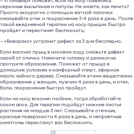
— «Панавир» поможет, если на носу появились
серозные высыпания и папулы. Не знаете, как лечить?
Просто аккуратно с помощью ватной палочки
смазывайте отек и покраснение 3-4 раза в день. После
такой ежедневной терапии на носу прыщик быстро
пройдет и перестанет беспокоить;
— «Виворакс» устранит дефект за 3 дня бесследно.
Если вскочил прыщ в носовом ходу, смажьте дефект
серой от спички. Намочите головку и деликатно
протрите образование. Поможет от прыща в
домашних условиях и камфорный спирт, эфирное
масло чайного дерева. Смазывайте этими веществами
образование у женщин, мужчин 4 раза в день, и отек,
боли, покраснения быстро пройдут.
Если на носу вскочил гнойник, тогда обработайте
соком алоэ. Для терапии подойдут нижние листья
растения не младше 3 лет. Смазывайте отечные,
красные поверхности 4 раза в день, и неприятные
симптомы перестанут вас беспокоить.