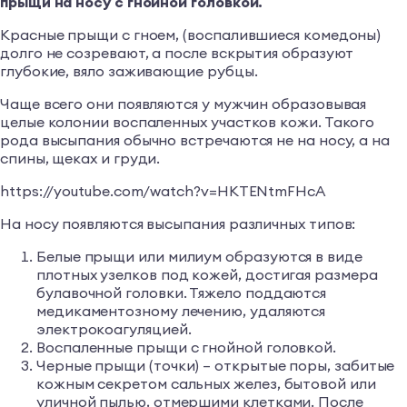
прыщи на носу с гнойной головкой.
Красные прыщи с гноем, (воспалившиеся комедоны)
долго не созревают, а после вскрытия образуют
глубокие, вяло заживающие рубцы.
Чаще всего они появляются у мужчин образовывая
целые колонии воспаленных участков кожи. Такого
рода высыпания обычно встречаются не на носу, а на
спины, щеках и груди.
https://youtube.com/watch?v=HKTENtmFHcA
На носу появляются высыпания различных типов:
Белые прыщи или милиум образуются в виде
плотных узелков под кожей, достигая размера
булавочной головки. Тяжело поддаются
медикаментозному лечению, удаляются
электрокоагуляцией.
Воспаленные прыщи с гнойной головкой.
Черные прыщи (точки) – открытые поры, забитые
кожным секретом сальных желез, бытовой или
уличной пылью, отмершими клетками. После