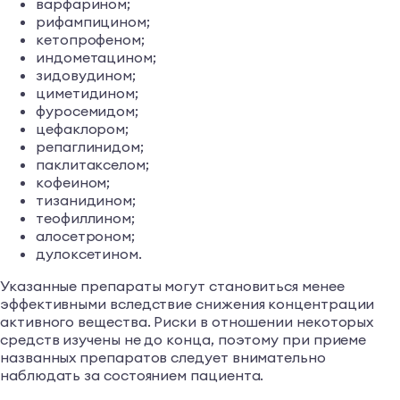
варфарином;
рифампицином;
кетопрофеном;
индометацином;
зидовудином;
циметидином;
фуросемидом;
цефаклором;
репаглинидом;
паклитакселом;
кофеином;
тизанидином;
теофиллином;
алосетроном;
дулоксетином.
Указанные препараты могут становиться менее
эффективными вследствие снижения концентрации
активного вещества. Риски в отношении некоторых
средств изучены не до конца, поэтому при приеме
названных препаратов следует внимательно
наблюдать за состоянием пациента.