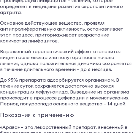
Пролиферация лимфоцитов – явление, которое
определяет в медицине развитие серопозитивного
артрита.
Основное действующее вещество, проявляя
антипролиферативную активность, останавливает
этот процесс, притормаживает возрастание
количества лимфоцитов.
Выраженный терапевтический эффект становится
виден после месяца или полутора после начала
лечения, однако положительная динамика сохраняется
в течение длительного времени – до 6 месяцев.
До 95% препарата адсорбируется организмом. В
течение суток сохраняется достаточно высокая
концентрация лефлуномида. Выведение из организма
происходит в процессе дефекации и мочеиспускания.
Период полураспада основного вещества – 14 дней.
Показания к применению
«Арава» – это лекарственный препарат, внесенный в
базу препаратов, которые предназначены для терапи