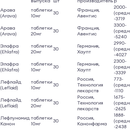
выпуска
шт
производитель
р
2000-
Арава
таблетки
Франция,
30
(средн
(Arava)
10мг
Авентис
-3719
3300-
Арава
таблетки
Франция,
30
(средн
(Arava)
20мг
Авентис
-5240
2990-
Элафра
таблетки
Германия,
30
(средн
(Ehlafra)
20мг
Хаупт
-4027
2300-
Элафра
таблетки
Германия,
30
(средн
(Ehlafra)
10мг
Хаупт
-3339
Россия,
773-
Лефлайд
таблетки
30
Технология
(средн
(Leflaid)
10мг
лекарств
-1110
Россия,
1675-
Лефлайд
таблетки
30
Технология
(средн
(Leflaid)
20мг
лекарств
-2625
1888-
Лефлуномид
таблетки
Россия,
30
(средн
Канон
10мг
Канонфарма
-2438