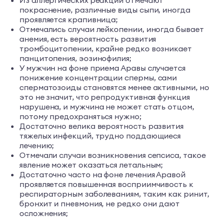
Из аллергических реакций отмечают
покраснение, различные виды сыпи, иногда
проявляется крапивница;
Отмечались случаи лейкопении, иногда бывает
анемия, есть вероятность развития
тромбоцитопении, крайне редко возникает
панцитопения, эозинофилия;
У мужчин на фоне приема Аравы случается
понижение концентрации спермы, сами
сперматозоиды становятся менее активными, но
это не значит, что репродуктивная функция
нарушена, и мужчина не может стать отцом,
потому предохраняться нужно;
Достаточно велика вероятность развития
тяжелых инфекций, трудно поддающиеся
лечению;
Отмечали случаи возникновения сепсиса, такое
явление может оказаться летальным;
Достаточно часто на фоне лечения Аравой
проявляется повышенная восприимчивость к
респираторным заболеваниям, таким как ринит,
бронхит и пневмония, не редко они дают
осложнения;