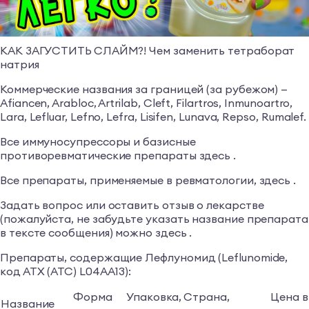
КАК ЗАГУСТИТЬ СЛАЙМ?! Чем заменить тетраборат
натрия
Коммерческие названия за границей (за рубежом) —
Afiancen, Arabloc, Artrilab, Cleft, Filartros, Inmunoartro,
Lara, Lefluar, Lefno, Lefra, Lisifen, Lunava, Repso, Rumalef.
Все иммуносупрессоры и базисные
противоревматические препараты здесь .
Все препараты, применяемые в ревматологии, здесь .
Задать вопрос или оставить отзыв о лекарстве
(пожалуйста, не забудьте указать название препарата
в тексте сообщения) можно здесь .
Препараты, содержащие Лефлуномид (Leflunomide,
код АТХ (ATC) L04AA13):
Форма
Упаковка,
Страна,
Цена в
Название