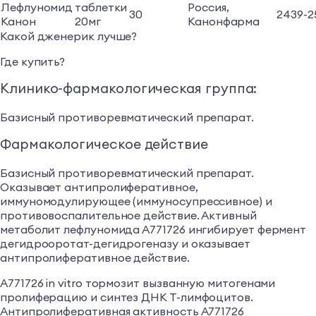
Лефлуномид
таблетки
Россия,
30
2439-2
Канон
20мг
Канонфарма
Какой дженерик лучше?
Где купить?
Клинико-фармакологическая группа:
Базисный противоревматический препарат.
Фармакологическое действие
Базисный противоревматический препарат.
Оказывает антипролиферативное,
иммуномодулирующее (иммуносупрессивное) и
противовоспалительное действие. Активный
метаболит лефлуномида А771726 ингибирует фермент
дегидрооротат-дегидрогеназу и оказывает
антипролиферативное действие.
А771726 in vitro тормозит вызванную митогенами
пролиферацию и синтез ДНК Т-лимфоцитов.
Антипролиферативная активность А771726