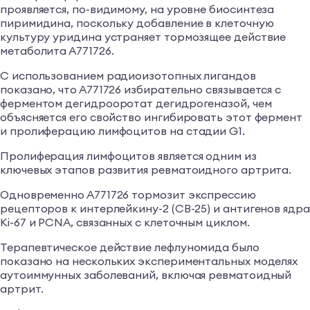
проявляется, по-видимому, на уровне биосинтеза
пиримидина, поскольку добавление в клеточную
культуру уридина устраняет тормозящее действие
метаболита А771726.
С использованием радиоизотопных лигандов
показано, что А771726 избирательно связывается с
ферментом дегидрооротат дегидрогеназой, чем
объясняется его свойство ингибировать этот фермент
и пролиферацию лимфоцитов на стадии G1.
Пролиферация лимфоцитов является одним из
ключевых этапов развития ревматоидного артрита.
Одновременно А771726 тормозит экспрессию
рецепторов к интерлейкину-2 (CB-25) и антигенов ядра
Ki-67 и PCNA, связанных с клеточным циклом.
Терапевтическое действие лефлуномида было
показано на нескольких экспериментальных моделях
аутоиммунных заболеваний, включая ревматоидный
артрит.