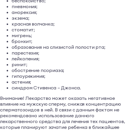
беспокойство;
пневмония;
анорексия;
экзема;
красная волчанка;
стоматит;
мигрень;
бронхит;
образования на слизистой полости рта;
парестезия;
лейкопения;
ринит;
обострение псориаза;
гипоурекимия;
астения;
синдром Стивенса – Джонса.
Внимание! Лекарство может оказать негативное
влияние на мужскую сперму, снижая концентрацию
сперматозоидов в ней. В связи с данным фактом не
рекомендовано использование данного
лекарственного средства для лечения тех пациентов,
которые планируют зачатие ребенка в ближайшее